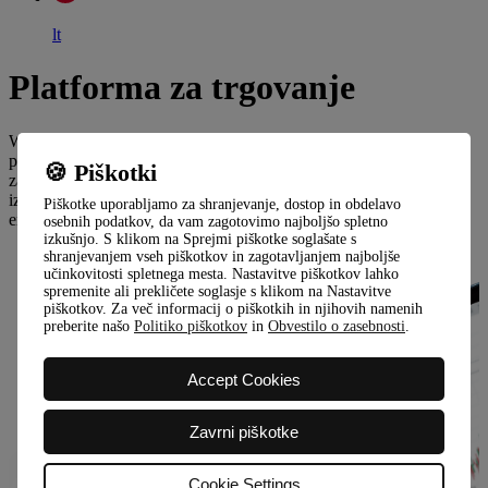
lt
Platforma za trgovanje
Wonderinterest Trading Ltd posreduje trgovanje preko inovativne
platforme XOH Trader ali MetaTrader5, ki je na voljo vsem, od
🍪 Piškotki
začetnikov do dolgoletnih vlagateljev. Obe sta izdelani tako, da
izpolnjujeta tudi najzahtevnejša pričakovanja ter omogočata
Piškotke uporabljamo za shranjevanje, dostop in obdelavo
enostaven in razumljiv dostop do trgovanja.
osebnih podatkov, da vam zagotovimo najboljšo spletno
izkušnjo. S klikom na Sprejmi piškotke soglašate s
shranjevanjem vseh piškotkov in zagotavljanjem najboljše
učinkovitosti spletnega mesta. Nastavitve piškotkov lahko
spremenite ali prekličete soglasje s klikom na Nastavitve
piškotkov. Za več informacij o piškotkih in njihovih namenih
preberite našo
Politiko piškotkov
in
Obvestilo o zasebnosti
.
Accept Cookies
Zavrni piškotke
Cookie Settings