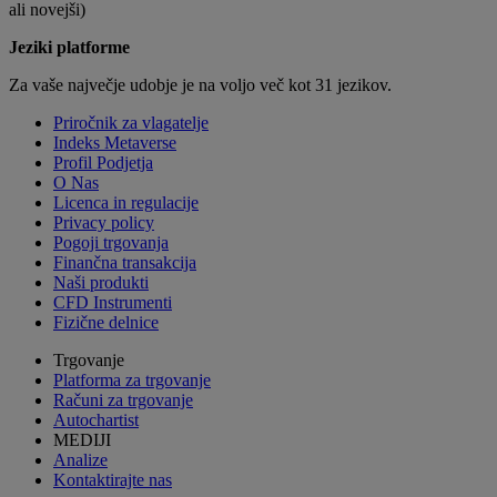
ali novejši)
Jeziki platforme
Za vaše največje udobje je na voljo več kot 31 jezikov.
Priročnik za vlagatelje
Indeks Metaverse
Profil Podjetja
O Nas
Licenca in regulacije
Privacy policy
Pogoji trgovanja
Finančna transakcija
Naši produkti
CFD Instrumenti
Fizične delnice
Trgovanje
Platforma za trgovanje
Računi za trgovanje
Autochartist
MEDIJI
Analize
Kontaktirajte nas