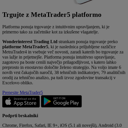
Trgujte z MetaTrader5 platformo
Platforma ponuja trgovanje z intuitivnim upravljanjem, ki je
primerno tako za začetnike kot za izkušene vlagatelje.
Wonderinterest Trading Ltd
strankam ponuja trgovanje preko
platforme MetaTrader5
, ki je naslednica priljubljene različice
MetraTrader4 in vsebuje več novosti, zaradi katerih bo trgovanje za
vas lažje in prijetnejše. Platforma ponuja intuitivno upravljanje,
zagotovo pa boste cenili največjo prilagodljivost, s katero lahko
preprosto in enostavno določite želeno strategijo. Na voljo imate 6
novih vrst čakajočih naročil, 38 tehničnih indikatorjev, 79 analitičnih
orodij za tehnično analizo, pa tudi izvoz zgodovine transakcij v
Excelovo obliko.
Prenesite MetaTrader5
Podprti brskalniki
Chrome, Firefox, Safari, IE 9+, iOS (5.1 ali novejši), Android (3.0