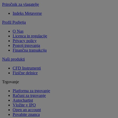
Priročnik za vlagatelje
Indeks Metaverse
Profil Podjetja
O Nas
Licenca in regulacije
Privacy policy
Pogoji trgovanja
Finančna transakcija
Naši produkti
CFD Instrumenti
Fizične delnice
Trgovanje
Platforma za trgovanje
Računi za trgovanje
Autochartist
Vložite v IPO
Open an account
Povabite znanca