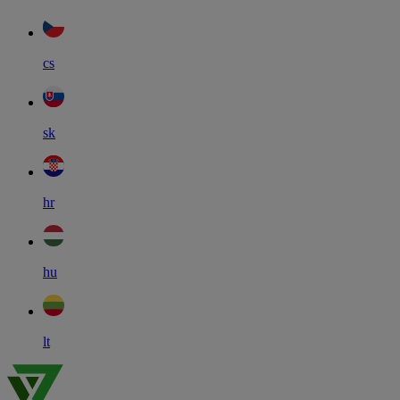
cs
sk
hr
hu
lt