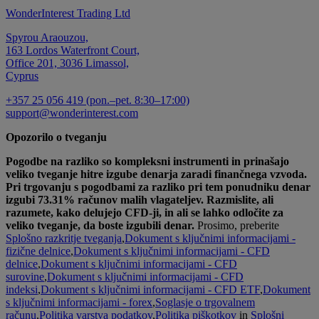
WonderInterest Trading Ltd
Spyrou Araouzou,
163 Lordos Waterfront Court,
Office 201, 3036 Limassol,
Cyprus
+357 25 056 419 (pon.–pet. 8:30–17:00)
support@wonderinterest.com
Opozorilo o tveganju
Pogodbe na razliko so kompleksni instrumenti in prinašajo
veliko tveganje hitre izgube denarja zaradi finančnega vzvoda.
Pri trgovanju s pogodbami za razliko pri tem ponudniku denar
izgubi 73.31% računov malih vlagateljev. Razmislite, ali
razumete, kako delujejo CFD-ji, in ali se lahko odločite za
veliko tveganje, da boste izgubili denar.
Prosimo, preberite
Splošno razkritje tveganja
,
Dokument s ključnimi informacijami -
fizične delnice
,
Dokument s ključnimi informacijami - CFD
delnice
,
Dokument s ključnimi informacijami - CFD
surovine
,
Dokument s ključnimi informacijami - CFD
indeksi
,
Dokument s ključnimi informacijami - CFD ETF
,
Dokument
s ključnimi informacijami - forex
,
Soglasje o trgovalnem
računu
,
Politika varstva podatkov
,
Politika piškotkov
in
Splošni