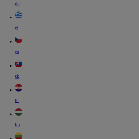
de
el
cs
sk
hr
hu