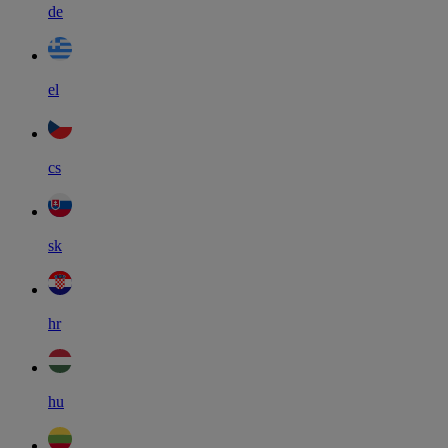
de
el
cs
sk
hr
hu