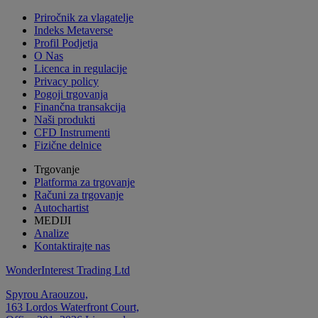
Priročnik za vlagatelje
Indeks Metaverse
Profil Podjetja
O Nas
Licenca in regulacije
Privacy policy
Pogoji trgovanja
Finančna transakcija
Naši produkti
CFD Instrumenti
Fizične delnice
Trgovanje
Platforma za trgovanje
Računi za trgovanje
Autochartist
MEDIJI
Analize
Kontaktirajte nas
WonderInterest Trading Ltd
Spyrou Araouzou,
163 Lordos Waterfront Court,