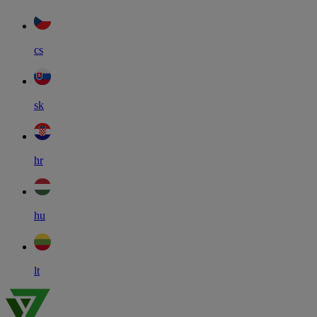
cs
sk
hr
hu
lt