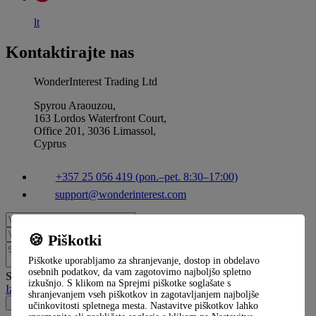
lt
Kontaktirajte nas
WonderInterest Trading Ltd
Spyrou Araouzou,
163 Lordos Waterfront Court,
Office 201, 3036 Limassol,
Cyprus
+357 25 056 419 (pon.–pet. 8:30–17:00)
support@wonderinterest.com
🍪 Piškotki
Piškotke uporabljamo za shranjevanje, dostop in obdelavo
osebnih podatkov, da vam zagotovimo najboljšo spletno
Strinjam se
izkušnjo. S klikom na Sprejmi piškotke soglašate s
Izjava o varnosti
shranjevanjem vseh piškotkov in zagotavljanjem najboljše
Pošljite sporočilo
učinkovitosti spletnega mesta. Nastavitve piškotkov lahko