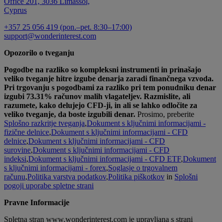
Office 201, 3036 Limassol,
Cyprus
+357 25 056 419 (pon.–pet. 8:30–17:00)
support@wonderinterest.com
Opozorilo o tveganju
Pogodbe na razliko so kompleksni instrumenti in prinašajo
veliko tveganje hitre izgube denarja zaradi finančnega vzvoda.
Pri trgovanju s pogodbami za razliko pri tem ponudniku denar
izgubi 73.31% računov malih vlagateljev. Razmislite, ali
razumete, kako delujejo CFD-ji, in ali se lahko odločite za
veliko tveganje, da boste izgubili denar.
Prosimo, preberite
Splošno razkritje tveganja
,
Dokument s ključnimi informacijami -
fizične delnice
,
Dokument s ključnimi informacijami - CFD
delnice
,
Dokument s ključnimi informacijami - CFD
surovine
,
Dokument s ključnimi informacijami - CFD
indeksi
,
Dokument s ključnimi informacijami - CFD ETF
,
Dokument
s ključnimi informacijami - forex
,
Soglasje o trgovalnem
računu
,
Politika varstva podatkov
,
Politika piškotkov
in
Splošni
pogoji uporabe spletne strani
Pravne Informacije
Spletna stran www.wonderinterest.com je upravljana s strani