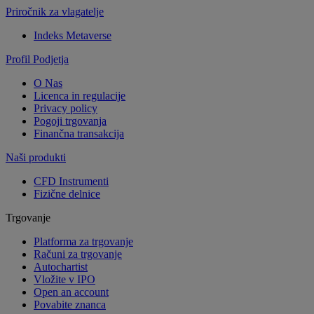
Priročnik za vlagatelje
Indeks Metaverse
Profil Podjetja
O Nas
Licenca in regulacije
Privacy policy
Pogoji trgovanja
Finančna transakcija
Naši produkti
CFD Instrumenti
Fizične delnice
Trgovanje
Platforma za trgovanje
Računi za trgovanje
Autochartist
Vložite v IPO
Open an account
Povabite znanca