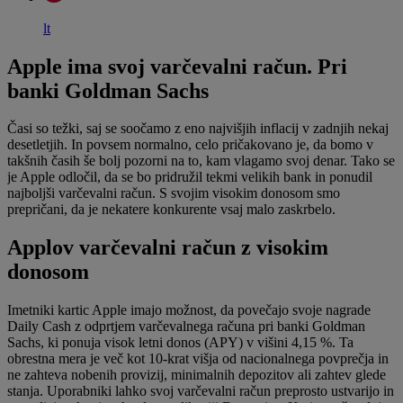
lt
Apple ima svoj varčevalni račun. Pri
banki Goldman Sachs
Časi so težki, saj se soočamo z eno najvišjih inflacij v zadnjih nekaj
desetletjih. In povsem normalno, celo pričakovano je, da bomo v
takšnih časih še bolj pozorni na to, kam vlagamo svoj denar. Tako se
je Apple odločil, da se bo pridružil tekmi velikih bank in ponudil
najboljši varčevalni račun. S svojim visokim donosom smo
prepričani, da je nekatere konkurente vsaj malo zaskrbelo.
Applov varčevalni račun z visokim
donosom
Imetniki kartic Apple imajo možnost, da povečajo svoje nagrade
Daily Cash z odprtjem varčevalnega računa pri banki Goldman
Sachs, ki ponuja visok letni donos (APY) v višini 4,15 %. Ta
obrestna mera je več kot 10-krat višja od nacionalnega povprečja in
ne zahteva nobenih provizij, minimalnih depozitov ali zahtev glede
stanja. Uporabniki lahko svoj varčevalni račun preprosto ustvarijo in