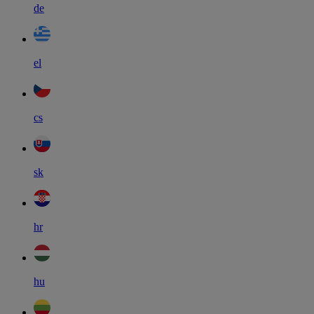
de
el
cs
sk
hr
hu