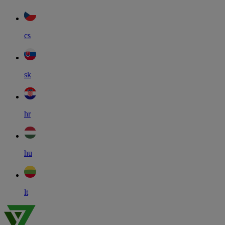
cs
sk
hr
hu
lt