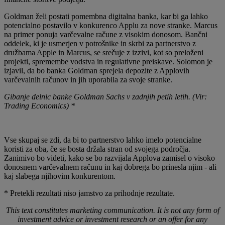
Goldman želi postati pomembna digitalna banka, kar bi ga lahko
potencialno postavilo v konkurenco Applu za nove stranke. Marcus
na primer ponuja varčevalne račune z visokim donosom. Bančni
oddelek, ki je usmerjen v potrošnike in skrbi za partnerstvo z
družbama Apple in Marcus, se srečuje z izzivi, kot so preloženi
projekti, spremembe vodstva in regulativne preiskave. Solomon je
izjavil, da bo banka Goldman sprejela depozite z Applovih
varčevalnih računov in jih uporabila za svoje stranke.
Gibanje delnic banke Goldman Sachs v zadnjih petih letih. (Vir:
Trading Economics) *
Vse skupaj se zdi, da bi to partnerstvo lahko imelo potencialne
koristi za oba, če se bosta držala stran od svojega področja.
Zanimivo bo videti, kako se bo razvijala Applova zamisel o visoko
donosnem varčevalnem računu in kaj dobrega bo prinesla njim - ali
kaj slabega njihovim konkurentom.
* Pretekli rezultati niso jamstvo za prihodnje rezultate.
This text constitutes marketing communication. It is not any form of
investment advice or investment research or an offer for any