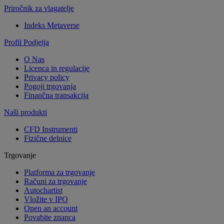
Priročnik za vlagatelje
Indeks Metaverse
Profil Podjetja
O Nas
Licenca in regulacije
Privacy policy
Pogoji trgovanja
Finančna transakcija
Naši produkti
CFD Instrumenti
Fizične delnice
Trgovanje
Platforma za trgovanje
Računi za trgovanje
Autochartist
Vložite v IPO
Open an account
Povabite znanca