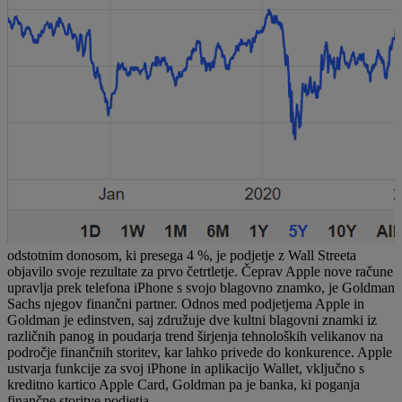
odstotnim donosom, ki presega 4 %, je podjetje z Wall Streeta
objavilo svoje rezultate za prvo četrtletje. Čeprav Apple nove račune
upravlja prek telefona iPhone s svojo blagovno znamko, je Goldman
Sachs njegov finančni partner. Odnos med podjetjema Apple in
Goldman je edinstven, saj združuje dve kultni blagovni znamki iz
različnih panog in poudarja trend širjenja tehnoloških velikanov na
področje finančnih storitev, kar lahko privede do konkurence. Apple
ustvarja funkcije za svoj iPhone in aplikacijo Wallet, vključno s
kreditno kartico Apple Card, Goldman pa je banka, ki poganja
finančne storitve podjetja.