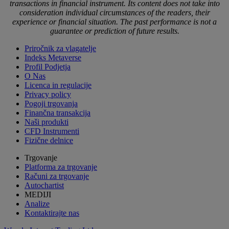
transactions in financial instrument. Its content does not take into
consideration individual circumstances of the readers, their
experience or financial situation. The past performance is not a
guarantee or prediction of future results.
Priročnik za vlagatelje
Indeks Metaverse
Profil Podjetja
O Nas
Licenca in regulacije
Privacy policy
Pogoji trgovanja
Finančna transakcija
Naši produkti
CFD Instrumenti
Fizične delnice
Trgovanje
Platforma za trgovanje
Računi za trgovanje
Autochartist
MEDIJI
Analize
Kontaktirajte nas