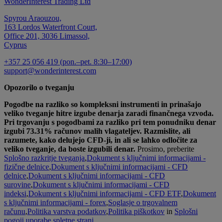
WonderInterest Trading Ltd
Spyrou Araouzou,
163 Lordos Waterfront Court,
Office 201, 3036 Limassol,
Cyprus
+357 25 056 419 (pon.–pet. 8:30–17:00)
support@wonderinterest.com
Opozorilo o tveganju
Pogodbe na razliko so kompleksni instrumenti in prinašajo
veliko tveganje hitre izgube denarja zaradi finančnega vzvoda.
Pri trgovanju s pogodbami za razliko pri tem ponudniku denar
izgubi 73.31% računov malih vlagateljev. Razmislite, ali
razumete, kako delujejo CFD-ji, in ali se lahko odločite za
veliko tveganje, da boste izgubili denar.
Prosimo, preberite
Splošno razkritje tveganja
,
Dokument s ključnimi informacijami -
fizične delnice
,
Dokument s ključnimi informacijami - CFD
delnice
,
Dokument s ključnimi informacijami - CFD
surovine
,
Dokument s ključnimi informacijami - CFD
indeksi
,
Dokument s ključnimi informacijami - CFD ETF
,
Dokument
s ključnimi informacijami - forex
,
Soglasje o trgovalnem
računu
,
Politika varstva podatkov
,
Politika piškotkov
in
Splošni
pogoji uporabe spletne strani