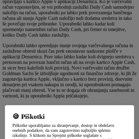
upravljajo s kartico Apple v aplikaciji Denarnica. Ko je varčevalni
račun vzpostavljen, se vsi prihodnji zaslužki Daily Cash samodejno
naložijo na račun, uporabniki pa lahko prek povezanega bančnega
računa ali stanja Apple Cash naložijo tudi dodatna sredstva in tako
še povečajo svoje prihranke. Uporabniki lahko kadar koli
spremenijo namembni račun Daily Cash, pri čemer ni omejitve,
koliko Daily Cash lahko zaslužijo.
Uporabniki lahko spremljajo stanje svojega varčevalnega računa in
zaslužene obresti skozi čas prek enostavne nadzorne plošče v
aplikaciji Denarnica. Prav tako lahko kadar koli dvignejo sredstva s
prenosom na povezan bančni račun ali na svojo kartico Apple Cash,
in sicer brez kakršnih koli provizij. Novi varčevalni račun družbe
Goldman Sachs še izboljšuje ugodnosti za finančno zdravje, ki jih že
zagotavlja kartica Apple, vključno s kartico brez provizij, dnevnim
denarjem pri vsakem nakupu in orodji, ki uporabnikom pomagajo
plačevati manj obresti. Vse to se dogaja ob ohranjanju zasebnosti in
varnosti, ki ju uporabniki Appla pričakujejo.
🍪 Piškotki
Piškotke uporabljamo za shranjevanje, dostop in obdelavo
osebnih podatkov, da vam zagotovimo najboljšo spletno
izkušnjo. S klikom na Sprejmi piškotke soglašate s