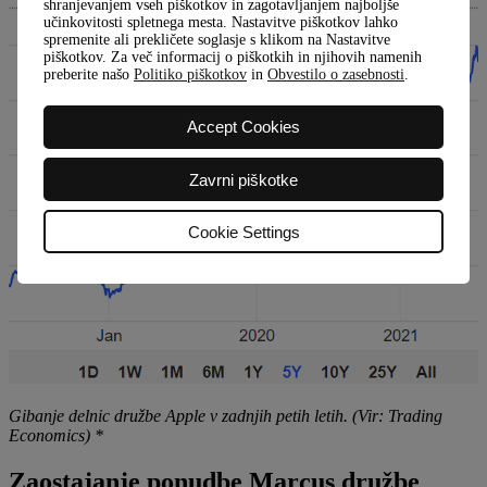
shranjevanjem vseh piškotkov in zagotavljanjem najboljše
učinkovitosti spletnega mesta. Nastavitve piškotkov lahko
spremenite ali prekličete soglasje s klikom na Nastavitve
piškotkov. Za več informacij o piškotkih in njihovih namenih
preberite našo
Politiko piškotkov
in
Obvestilo o zasebnosti
.
Accept Cookies
Zavrni piškotke
Cookie Settings
Gibanje delnic družbe Apple v zadnjih petih letih. (Vir: Trading
Economics) *
Zaostajanje ponudbe Marcus družbe