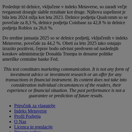
Poslednje tri delnice, vključene v indeks Metaverse, so zaradi večje
tveganosti dosegle slabše rezultate kot druge. Njihova uspešnost je
bila leta 2024 nižja kot leta 2023. Delnice podjetja Qualcomm so se
povečale za 8,3 %, delnice podjetja Coinbase za 42,8 % in delnice
podjetja Roblox za 26,6 %.
Do sredine januarja 2025 so se delnice podjetij, vključenih v indeks
Metaverse, povečale za 44,2 %. Obeti za leto 2025 tako ostajajo
izrazito pozitivni, čeprav bodo odvisni predvsem od naslednjih
korakov administracije Donalda Trumpa in denarne politike
ameriške centralne banke Fed.
This text constitutes marketing communication. It is not any form of
investment advice or investment research or an offer for any
transactions in financial instrument. Its content does not take into
consideration individual circumstances of the readers, their
experience or financial situation. The past performance is not a
guarantee or prediction of future results.
Priročnik za vlagatelje
Indeks Metaverse
Profil Podjetja
O Nas
Licenca in regulacije