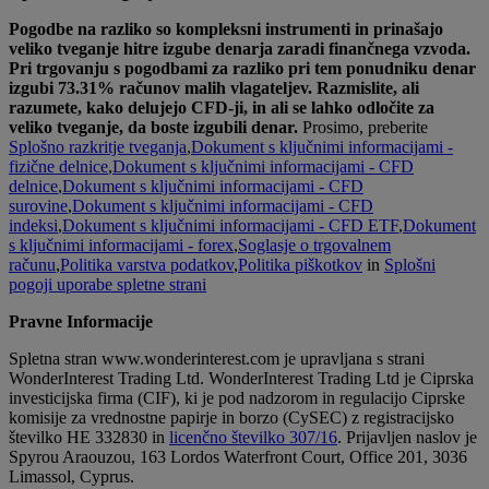
Pogodbe na razliko so kompleksni instrumenti in prinašajo
veliko tveganje hitre izgube denarja zaradi finančnega vzvoda.
Pri trgovanju s pogodbami za razliko pri tem ponudniku denar
izgubi 73.31% računov malih vlagateljev. Razmislite, ali
razumete, kako delujejo CFD-ji, in ali se lahko odločite za
veliko tveganje, da boste izgubili denar.
Prosimo, preberite
Splošno razkritje tveganja
,
Dokument s ključnimi informacijami -
fizične delnice
,
Dokument s ključnimi informacijami - CFD
delnice
,
Dokument s ključnimi informacijami - CFD
surovine
,
Dokument s ključnimi informacijami - CFD
indeksi
,
Dokument s ključnimi informacijami - CFD ETF
,
Dokument
s ključnimi informacijami - forex
,
Soglasje o trgovalnem
računu
,
Politika varstva podatkov
,
Politika piškotkov
in
Splošni
pogoji uporabe spletne strani
Pravne Informacije
Spletna stran www.wonderinterest.com je upravljana s strani
WonderInterest Trading Ltd. WonderInterest Trading Ltd je Ciprska
investicijska firma (CIF), ki je pod nadzorom in regulacijo Ciprske
komisije za vrednostne papirje in borzo (CySEC) z registracijsko
številko HE 332830 in
licenčno številko 307/16
. Prijavljen naslov je
Spyrou Araouzou, 163 Lordos Waterfront Court, Office 201, 3036
Limassol, Cyprus.