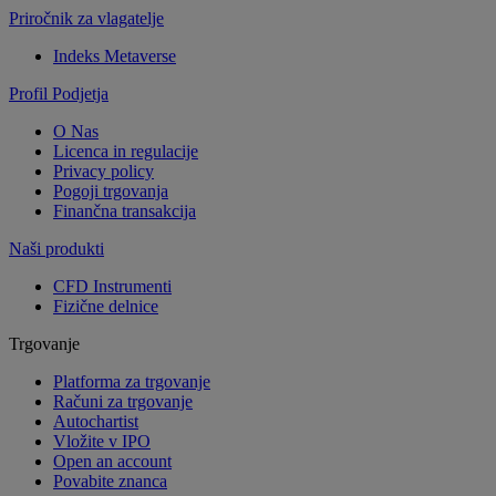
Priročnik za vlagatelje
Indeks Metaverse
Profil Podjetja
O Nas
Licenca in regulacije
Privacy policy
Pogoji trgovanja
Finančna transakcija
Naši produkti
CFD Instrumenti
Fizične delnice
Trgovanje
Platforma za trgovanje
Računi za trgovanje
Autochartist
Vložite v IPO
Open an account
Povabite znanca