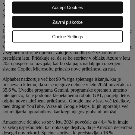
Metaverse, ki ga sestavlja družba Wonderinterest Trading LTD in
Accept Cookies
vključuje osem glavnih igralcev v tem sektorju. Poglejmo si
podrobneje, kako so se odrezali.
Zavrni piškotke
Microsoftove delnice so v letu 2024 zabeležile razmeroma skromno
12,9-odstotno rast, medtem ko so lani dosegle 57 %. Letošnjo rast je
spodbudil uspeh na področju umetne inteligence, zlasti sprejetje
Cookie Settings
programa Copilot in naložbe v generativno umetno inteligenco.
Vendar podjetje še vedno ni izkoristilo vseh svojih potencialov, zlasti
v segmentu strojne opreme, zato je zamudilo več vzponov v
preteklem letu. Pričakuje se, da se bo storitev v oblaku Azure v letu
2025 pospešeno razvijala, kar bo skupaj z nadaljnjim razvojem
sistema Copilot Microsoftu prineslo nove priložnosti za rast.
Alphabet nadzoruje več kot 90 % trga spletnega iskanja, kar je
prispevalo k temu, da so se njegove delnice v letu 2024 povečale za
35,6 %. Uvedba programa Gemini, programske opreme z umetno
inteligenco, ki je podobna klepetalnemu robotu GPT, podjetju letos
odpira nove naložbene priložnosti. Google ima v lasti več izdelkov,
med drugim YouTube, Waze ali Google Maps, ki jih uporablja več
kot milijarda uporabnikov, kar krepi njegov globalni položaj.
Amazonove delnice so se v letu 2024 povečale za 44,4 % in imajo
za seboj uspešno leto, kar dokazuje dejstvo, da je Amazon decembra
dosegel nov rekord. Spletne storitve, ki predstavljajo 16 %