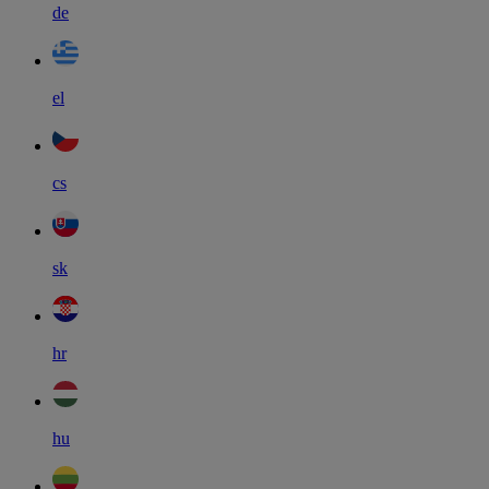
de
el
cs
sk
hr
hu