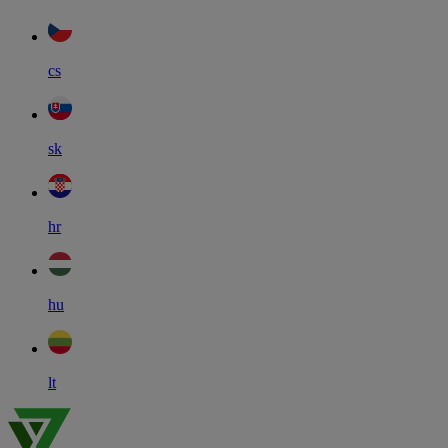
cs
sk
hr
hu
lt