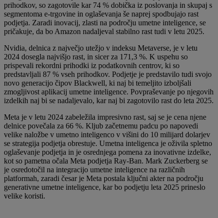
prihodkov, so zagotovile kar 74 % dobička iz poslovanja in skupaj s
segmentoma e-trgovine in oglaševanja še naprej spodbujajo rast
podjetja. Zaradi inovacij, zlasti na področju umetne inteligence, se
pričakuje, da bo Amazon nadaljeval stabilno rast tudi v letu 2025.
Nvidia, delnica z največjo utežjo v indeksu Metaverse, je v letu
2024 dosegla najvišjo rast, in sicer za 171,3 %. K uspehu so
prispevali rekordni prihodki iz podatkovnih centrov, ki so
predstavljali 87 % vseh prihodkov. Podjetje je predstavilo tudi svojo
novo generacijo čipov Blackwell, ki naj bi temeljito izboljšali
zmogljivost aplikacij umetne inteligence. Povpraševanje po njegovih
izdelkih naj bi se nadaljevalo, kar naj bi zagotovilo rast do leta 2025.
Meta je v letu 2024 zabeležila impresivno rast, saj se je cena njene
delnice povečala za 66 %. Kljub začetnemu padcu po napovedi
velike naložbe v umetno inteligenco v višini do 10 milijard dolarjev
se strategija podjetja obrestuje. Umetna inteligenca je oživila spletno
oglaševanje podjetja in je osrednjega pomena za inovativne izdelke,
kot so pametna očala Meta podjetja Ray-Ban. Mark Zuckerberg se
je osredotočil na integracijo umetne inteligence na različnih
platformah, zaradi česar je Meta postala ključni akter na področju
generativne umetne inteligence, kar bo podjetju leta 2025 prineslo
velike koristi.