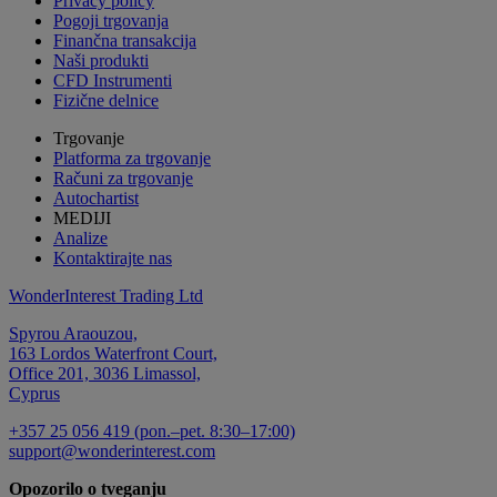
Privacy policy
Pogoji trgovanja
Finančna transakcija
Naši produkti
CFD Instrumenti
Fizične delnice
Trgovanje
Platforma za trgovanje
Računi za trgovanje
Autochartist
MEDIJI
Analize
Kontaktirajte nas
WonderInterest Trading Ltd
Spyrou Araouzou,
163 Lordos Waterfront Court,
Office 201, 3036 Limassol,
Cyprus
+357 25 056 419 (pon.–pet. 8:30–17:00)
support@wonderinterest.com
Opozorilo o tveganju