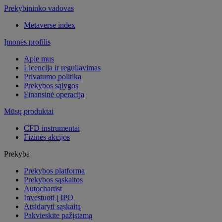
Prekybininko vadovas
Metaverse index
Įmonės profilis
Apie mus
Licencija ir reguliavimas
Privatumo politika
Prekybos sąlygos
Finansinė operacija
Mūsų produktai
CFD instrumentai
Fizinės akcijos
Prekyba
Prekybos platforma
Prekybos sąskaitos
Autochartist
Investuoti į IPO
Atsidaryti sąskaitą
Pakvieskite pažįstamą