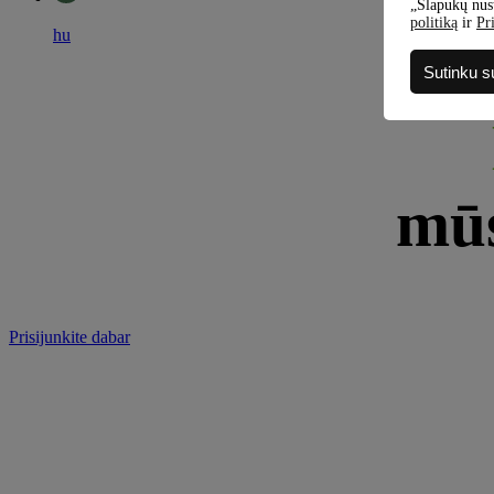
„Slapukų nust
politiką
ir
Pr
hu
Sutinku s
mūs
Prisijunkite dabar