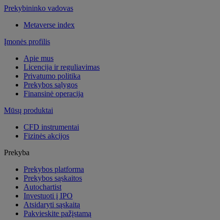
Prekybininko vadovas
Metaverse index
Įmonės profilis
Apie mus
Licencija ir reguliavimas
Privatumo politika
Prekybos sąlygos
Finansinė operacija
Mūsų produktai
CFD instrumentai
Fizinės akcijos
Prekyba
Prekybos platforma
Prekybos sąskaitos
Autochartist
Investuoti į IPO
Atsidaryti sąskaitą
Pakvieskite pažįstamą