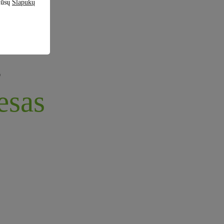
 mūsų
Slapukų
,
esas