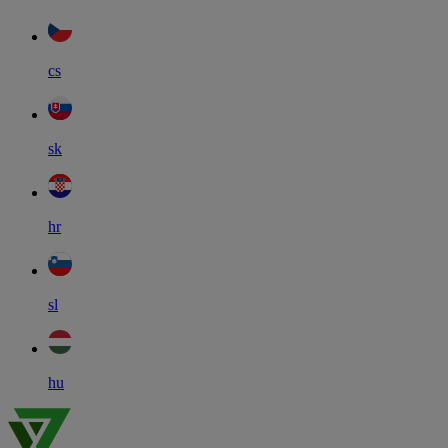
cs
sk
hr
sl
hu