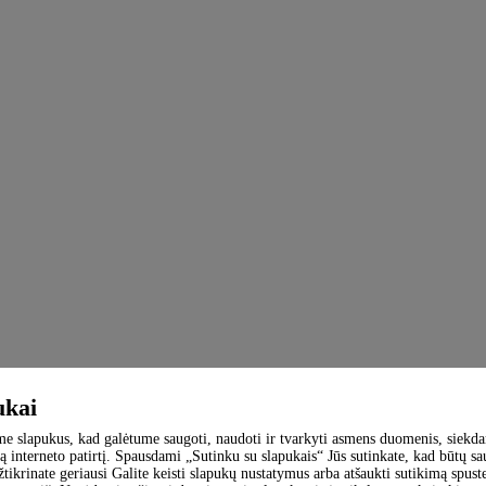
ukai
 slapukus, kad galėtume saugoti, naudoti ir tvarkyti asmens duomenis, siekda
ą interneto patirtį. Spausdami „Sutinku su slapukais“ Jūs sutinkate, kad būtų s
užtikrinate geriausi Galite keisti slapukų nustatymus arba atšaukti sutikimą spus