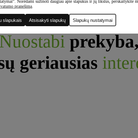
atymai“. Norėdami sužinoti daugiau apie slapukus ir jų tikslus, perskaitykite
ivatumo pranešimą
.
u slapukais
Atsisakyti slapukų
Slapukų nustatymai
Nuostabi
prekyba
ų geriausias
inter