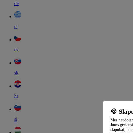
de
el
cs
sk
hr
🍪 Slap
sl
Mes naudojame
Jums geriausi
slapukai, ir 