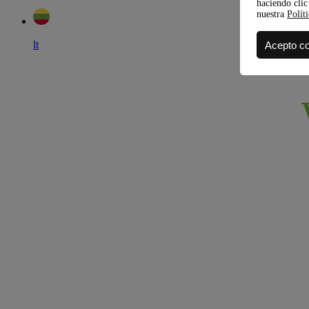
haciendo clic
nuestra
Polít
lt
Acepto c