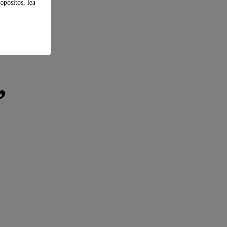
opósitos, lea
,