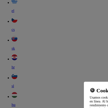
el
cs
sk
hr
sl
🍪 Cook
Usamos cookie
en línea. Al 
hu
rendimiento d