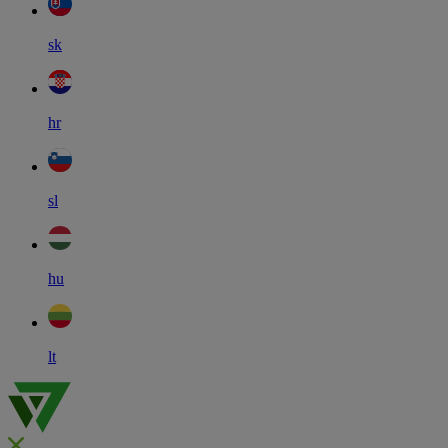
sk
hr
sl
hu
lt