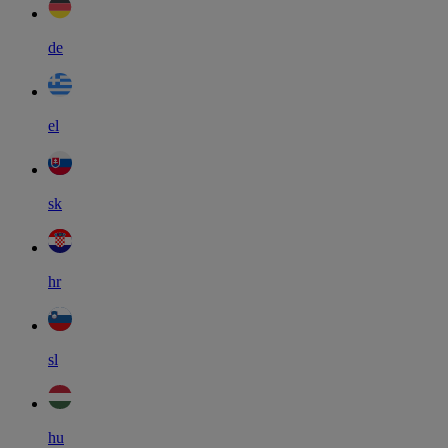
de
el
sk
hr
sl
hu