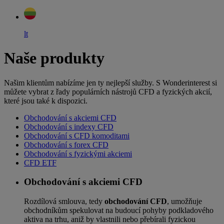
lt
Naše produkty
Našim klientům nabízíme jen ty nejlepší služby. S Wonderinterest si
můžete vybrat z řady populárních nástrojů CFD a fyzických akcií,
které jsou také k dispozici.
Obchodování s akciemi CFD
Obchodování s indexy CFD
Obchodování s CFD komoditami
Obchodování s forex CFD
Obchodování s fyzickými akciemi
CFD ETF
Obchodování s akciemi CFD
Rozdílová smlouva, tedy
obchodování CFD
, umožňuje
obchodníkům spekulovat na budoucí pohyby podkladového
aktiva na trhu, aniž by vlastnili nebo přebírali fyzickou