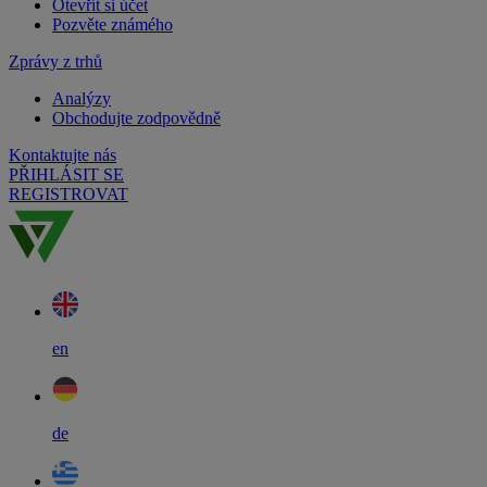
Otevřít si účet
Pozvěte známého
Zprávy z trhů
Analýzy
Obchodujte zodpovědně
Kontaktujte nás
PŘIHLÁSIT SE
REGISTROVAT
en
de