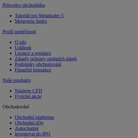
Průvodce obchodníka
Tutoriál pro Metatrader 5
Metaverse Index
Profil společnosti
O nás
Události
Licence a regulace
Zásady ochrany osobních údajů
Podmínky obchodování
Finanční transakce
Naše produkty
Nástroje CFD
Fyzické akcie
Obchodování
Obchodní platforma
Obchodní účty
Autochartist
Investovat do IPO