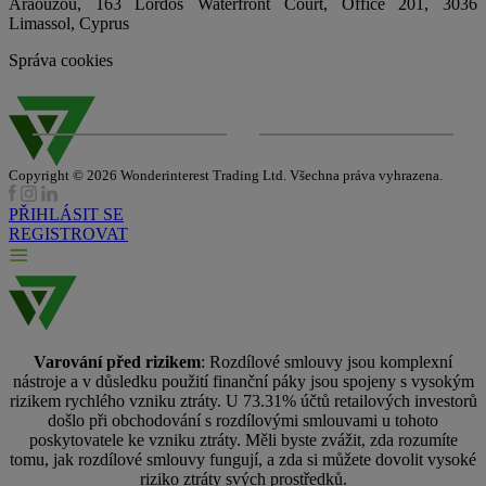
Araouzou, 163 Lordos Waterfront Court, Office 201, 3036
Limassol, Cyprus
Správa cookies
Copyright © 2026 Wonderinterest Trading Ltd. Všechna práva vyhrazena.
PŘIHLÁSIT SE
REGISTROVAT
Varování před rizikem
: Rozdílové smlouvy jsou komplexní
nástroje a v důsledku použití finanční páky jsou spojeny s vysokým
rizikem rychlého vzniku ztráty. U 73.31% účtů retailových investorů
došlo při obchodování s rozdílovými smlouvami u tohoto
poskytovatele ke vzniku ztráty. Měli byste zvážit, zda rozumíte
tomu, jak rozdílové smlouvy fungují, a zda si můžete dovolit vysoké
riziko ztráty svých prostředků.