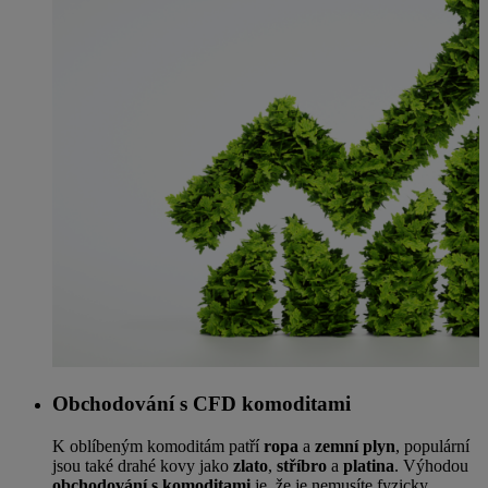
Obchodování s CFD komoditami
K oblíbeným komoditám patří
ropa
a
zemní plyn
, populární
jsou také drahé kovy jako
zlato
,
stříbro
a
platina
. Výhodou
obchodování s komoditami
je, že je nemusíte fyzicky