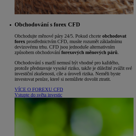
Obchodování s forex CFD
Obchodujte měnové páry 24/5. Pokud chcete
obchodovat
forex
prostřednictvím CFD, musíte rozumět základnímu
devizovému trhu. CFD jsou jednoduše alternativním
způsobem obchodování
forexových měnových párů
.
Obchodování s marží nemusí být vhodné pro každého,
protože představuje vysoké riziko, takže je důležité zvážit své
investiční zkušenosti, cíle a úroveň rizika. Neměli byste
investovat peníze, které si nemůžete dovolit ztratit.
VÍCE O FOREXU CFD
Vstupte do světa investic