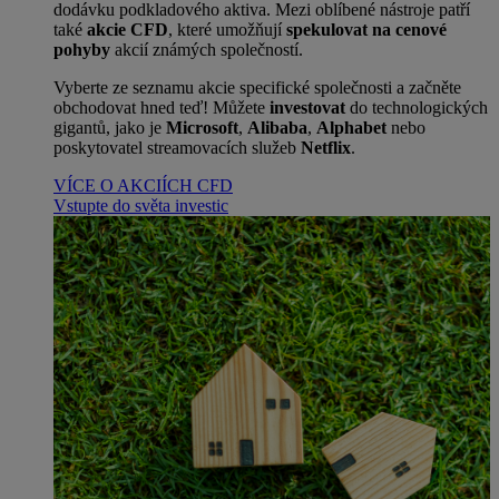
dodávku podkladového aktiva. Mezi oblíbené nástroje patří
také
akcie CFD
, které umožňují
spekulovat na cenové
pohyby
akcií známých společností.
Vyberte ze seznamu akcie specifické společnosti a začněte
obchodovat hned teď! Můžete
investovat
do technologických
gigantů, jako je
Microsoft
,
Alibaba
,
Alphabet
nebo
poskytovatel streamovacích služeb
Netflix
.
VÍCE O AKCIÍCH CFD
Vstupte do světa investic