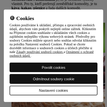
vlastnit. Pro ty, kteří preferují zemědělské komodity, je tu
káva
,
kakao
,
pšenice
a řada dalších komodit.
VÍCE O KOMODITÁCH CFD
🍪 Cookies
Vstupte do světa investic
Cookies používáme k ukládání, přístupu a zpracování osobních
údajů, abychom vám poskytli nejlepší online zážitek. Kliknutím
na Přijmout cookies souhlasíte s ukládáním všech cookies a
zajištěním nejlepšího výkonu webových stránek. Předvolby pro
soubory Cookies můžete upravit nebo souhlas odvolat kliknutím
na položku Nastavení souborů Cookies. Pokud se chcete
dozvědět informace o souborech cookies a účelech přečtěte si
naše
Zásady používání souborů cookies
a
Oznámení o ochraně
osobních údajů
.
Povolit cookies
Odmítnout soubory cookie
Nastavení cookies