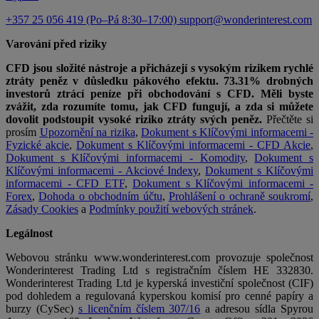
+357 25 056 419 (Po–Pá 8:30–17:00)
support@wonderinterest.com
Varování před riziky
CFD jsou složité nástroje a přicházejí s vysokým rizikem rychlé
ztráty peněz v důsledku pákového efektu. 73.31% drobných
investorů ztrácí peníze při obchodování s CFD. Měli byste
zvážit, zda rozumíte tomu, jak CFD fungují, a zda si můžete
dovolit podstoupit vysoké riziko ztráty svých peněz.
Přečtěte si
prosím
Upozornění na rizika
,
Dokument s Klíčovými informacemi -
Fyzické akcie
,
Dokument s Klíčovými informacemi - CFD Akcie
,
Dokument s Klíčovými informacemi - Komodity
,
Dokument s
Klíčovými informacemi - Akciové Indexy
,
Dokument s Klíčovými
informacemi - CFD ETF
,
Dokument s Klíčovými informacemi -
Forex
,
Dohoda o obchodním účtu
,
Prohlášení o ochraně soukromí
,
Zásady Cookies
a
Podmínky použití webových stránek
.
Legálnost
Webovou stránku www.wonderinterest.com provozuje společnost
Wonderinterest Trading Ltd s registračním číslem HE 332830.
Wonderinterest Trading Ltd je kyperská investiční společnost (CIF)
pod dohledem a regulovaná kyperskou komisí pro cenné papíry a
burzy (CySec)
s licenčním číslem 307/16
a adresou sídla Spyrou