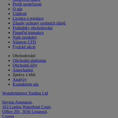
Profil společnosti
O nás
Události
Licence a regulace
Zásady ochrany osobních údajů
Podmínky obchodování
Finanční transakce
Naše produkty
Nástroje CFD
Fyzické akcie
Obchodování
Obchodní platforma
Obchodní účty
Autochartist
Zprávy z trhů
Analýzy
Kontaktujte nás
Wonderinterest Trading Ltd
Spyrou Araouzou,
163 Lordos Waterfront Court,
Office 201, 3036 Limassol,
Cyprus