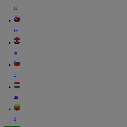
el
sk
hr
sl
hu
lt