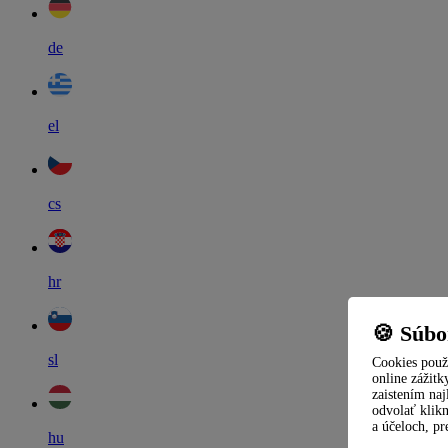
de
el
cs
hr
🍪 Súbo
sl
Cookies použ
online zážitk
zaistením na
odvolať klik
a účeloch, pr
hu