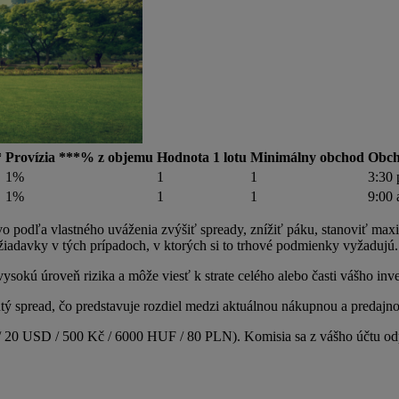
*
Provízia ***% z objemu
Hodnota 1 lotu
Minimálny obchod
Obch
1%
1
1
3:30
1%
1
1
9:00 
 podľa vlastného uváženia zvýšiť spready, znížiť páku, stanoviť maxi
adavky v tých prípadoch, v ktorých si to trhové podmienky vyžadujú. 
ú úroveň rizika a môže viesť k strate celého alebo časti vášho inve
tý spread, čo predstavuje rozdiel medzi aktuálnou nákupnou a predajn
 20 USD / 500 Kč / 6000 HUF / 80 PLN). Komisia sa z vášho účtu odpoč