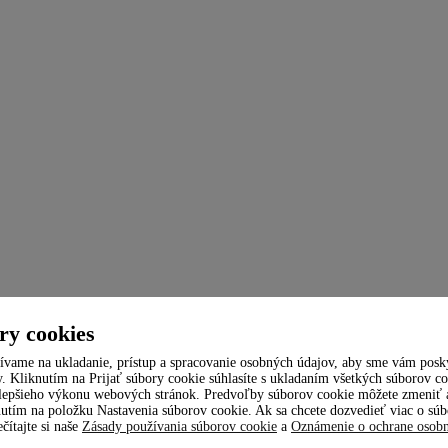
ry cookies
ívame na ukladanie, prístup a spracovanie osobných údajov, aby sme vám poskyt
y. Kliknutím na Prijať súbory cookie súhlasíte s ukladaním všetkých súborov co
jlepšieho výkonu webových stránok. Predvoľby súborov cookie môžete zmeniť a
nutím na položku Nastavenia súborov cookie. Ak sa chcete dozvedieť viac o sú
ečítajte si naše
Zásady používania súborov cookie
a
Oznámenie o ochrane osob