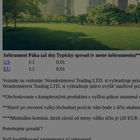
Inštrument
Páka (až do)
Typický spread (v mene inštrumentu)*
US
1:1
0.01
EU
1:1
0.01
Vezmite na vedomie: Wonderinterest Trading LTD. si vyhradzuje právo
Wonderinterest Trading LTD. si vyhradzuje právo zvýšiť maržové poži
*Obchodovanie s komplexnými produktmi s vyššou pákou znamená vysok
**Hneď po otvorení vašej obchodnej pozície vám bude z účtu stiahnu
***Minimálna komisia, ktorá závisí od meny vášho účtu je (20 EUR /
Potrebujete poradiť?
Naši kvalifikovaní zamestnanci sú pripravení