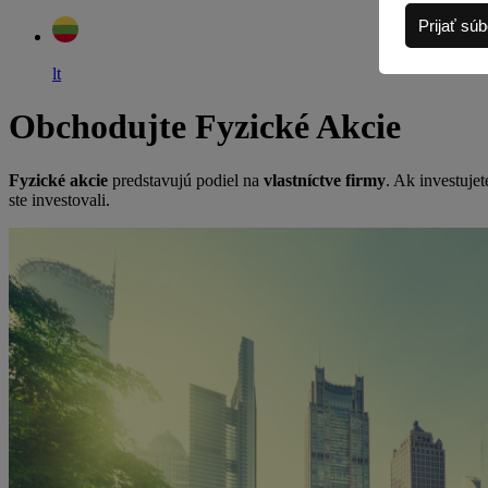
Prijať sú
lt
Obchodujte Fyzické Akcie
Fyzické akcie
predstavujú podiel na
vlastníctve firmy
. Ak investuje
ste investovali.