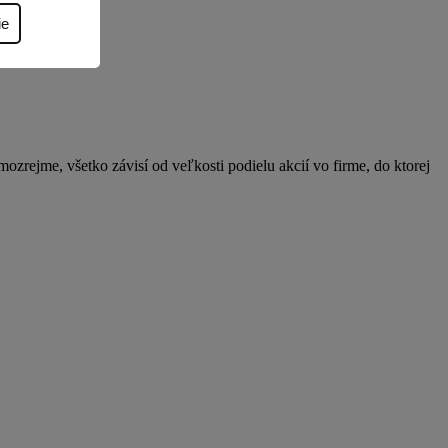
ie
ozrejme, všetko závisí od veľkosti podielu akcií vo firme, do ktorej