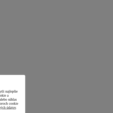
li najlepšie
okie a
lebo súhlas
boroch cookie
ných údajov
.