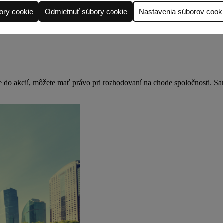
bory cookie
Odmietnuť súbory cookie
Nastavenia súborov cook
te do akcií, môžete mať právo pri rozhodovaní na chode spoločnosti. Sam