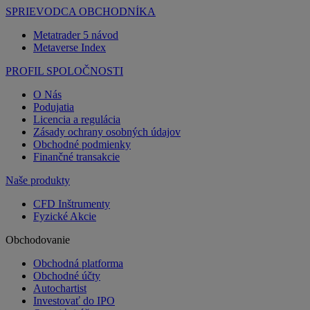
SPRIEVODCA OBCHODNÍKA
Metatrader 5 návod
Metaverse Index
PROFIL SPOLOČNOSTI
O Nás
Podujatia
Licencia a regulácia
Zásady ochrany osobných údajov
Obchodné podmienky
Finančné transakcie
Naše produkty
CFD Inštrumenty
Fyzické Akcie
Obchodovanie
Obchodná platforma
Obchodné účty
Autochartist
Investovať do IPO