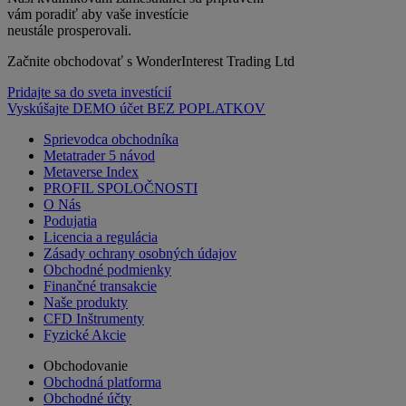
vám poradiť aby vaše investície
neustále prosperovali.
Začnite obchodovať s WonderInterest Trading Ltd
Pridajte sa do sveta investícií
Vyskúšajte DEMO účet BEZ POPLATKOV
Sprievodca obchodníka
Metatrader 5 návod
Metaverse Index
PROFIL SPOLOČNOSTI
O Nás
Podujatia
Licencia a regulácia
Zásady ochrany osobných údajov
Obchodné podmienky
Finančné transakcie
Naše produkty
CFD Inštrumenty
Fyzické Akcie
Obchodovanie
Obchodná platforma
Obchodné účty