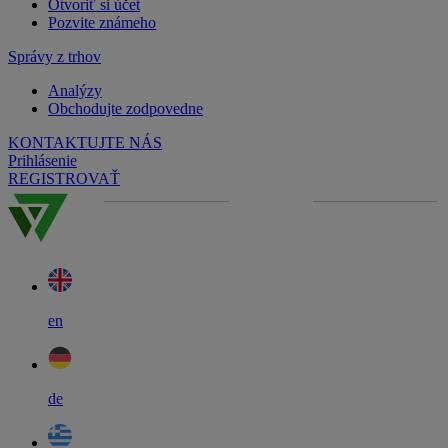
Otvoriť si účet
Pozvite známeho
Správy z trhov
Analýzy
Obchodujte zodpovedne
KONTAKTUJTE NÁS
Prihlásenie
REGISTROVAŤ
en
de