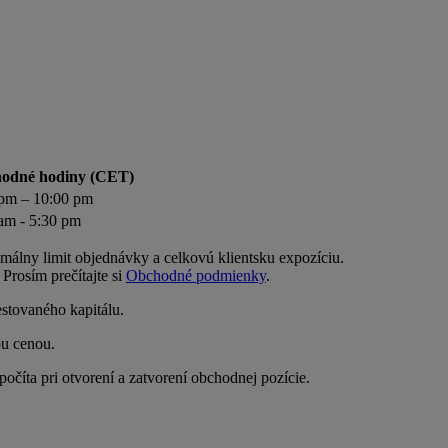
odné hodiny (CET)
 pm – 10:00 pm
am - 5:30 pm
málny limit objednávky a celkovú klientsku expozíciu.
Prosím prečítajte si
Obchodné podmienky
.
stovaného kapitálu.
ou cenou.
íta pri otvorení a zatvorení obchodnej pozície.