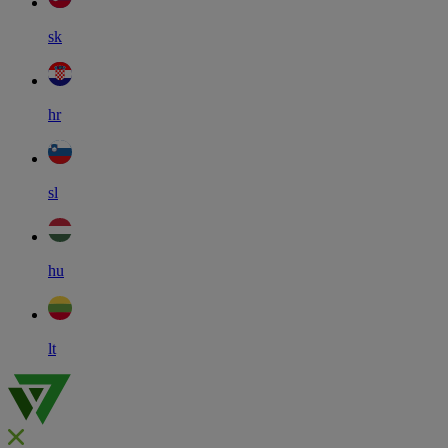
sk
hr
sl
hu
lt