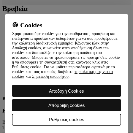
Βραβεία
🍪 Cookies
Χρησιμοποιούμε cookies για την αποθήκευση, πρόσβαση και
επεξεργασία προσωπικών δεδομένων για να σας προσφέρουμε
την καλύτερη διαδικτυακή εμπειρία. Κάνοντας κλικ στην
Αποδοχή cookies, συναινείτε στην αποθήκευση όλων των
cookies και διασφαλίζετε την καλύτερη απόδοση του
ιστότοπου. Μπορείτε να τροποποιήσετε τις προτιμήσεις cookie
ή να αποσύρετε τη συγκατάθεσή σας κάνοντας κλικ στις
Ρυθμίσεις cookie. Για να μάθετε περισσότερα σχετικά με τα
cookies και τους σκοπούς, διαβάστε
τη πολιτική μας για τα
cookies
και
Σημείωση απορρήτου
.
Αποδοχή Cookies
Best Retail Forex Broker
Απόρριψη cookies
Forex Trader Summit, Dubai 2023
Ρυθμίσεις cookies
Βάσει έρευνας μεταξύ επενδυτών που παρευρέθηκαν στο Forex
Traders Summit 2023 στο Ντουμπάι, την κορυφαία εκδήλωση του
κλάδου συναλλαγών στη Μέση Ανατολή, η Wonderinterest Trading