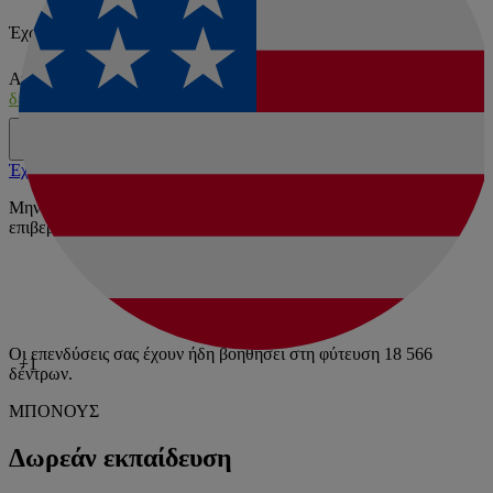
Έχω έναν κωδικό προσφοράς
Αναγνωρίζω της Εταιρείας
Δήλωση προστασίας προσωπικών
δεδομένων
.
ΑΝΟΙΞΤΕ ΔΟΚΙΜΑΣΤΙΚΟ ΛΟΓΑΡΙΑΣΜΟ
Έχω ήδη λογαριασμό
Μην ξεχάσετε να ελέγξετε τα εισερχόμενά σας και να
επιβεβαιώσετε την εγγραφή σ
Οι επενδύσεις σας έχουν ήδη βοηθήσει στη φύτευση
18 566
+1
δέντρων.
ΜΠΟΝΟΥΣ
Δωρεάν εκπαίδευση