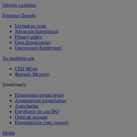
Οδηγός εμπόρου
Εταιρικό Προφίλ
Σχετικά με εμάς
Άδεια και Κανονισμοί
Privacy policy
Όροι Συναλλαγών
Οικονομική Κατάσταση
Τα προϊόντα μας
CFD Μέσα
Φυσικές Μετοχές
Συναλλαγές
Πλατφόρμα συναλλαγών
Λογαριασμοί συναλλαγών
Autochartist
Επενδύστε σε μια IPO
Open an account
Προσκαλέστε έναν γνωστό
Media