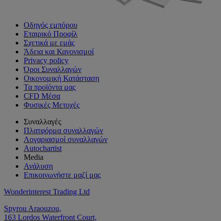
Οδηγός εμπόρου
Εταιρικό Προφίλ
Σχετικά με εμάς
Άδεια και Κανονισμοί
Privacy policy
Όροι Συναλλαγών
Οικονομική Κατάσταση
Τα προϊόντα μας
CFD Μέσα
Φυσικές Μετοχές
Συναλλαγές
Πλατφόρμα συναλλαγών
Λογαριασμοί συναλλαγών
Autochartist
Media
Ανάλυση
Επικοινωνήστε μαζί μας
Wonderinterest Trading Ltd
Spyrou Araouzou,
163 Lordos Waterfront Court,