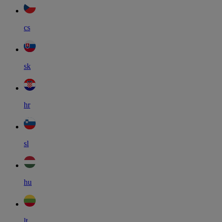
cs
sk
hr
sl
hu
lt