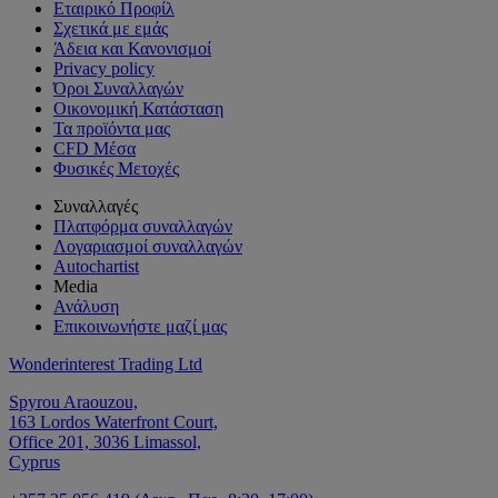
Εταιρικό Προφίλ
Σχετικά με εμάς
Άδεια και Κανονισμοί
Privacy policy
Όροι Συναλλαγών
Οικονομική Κατάσταση
Τα προϊόντα μας
CFD Μέσα
Φυσικές Μετοχές
Συναλλαγές
Πλατφόρμα συναλλαγών
Λογαριασμοί συναλλαγών
Autochartist
Media
Ανάλυση
Επικοινωνήστε μαζί μας
Wonderinterest Trading Ltd
Spyrou Araouzou,
163 Lordos Waterfront Court,
Office 201, 3036 Limassol,
Cyprus