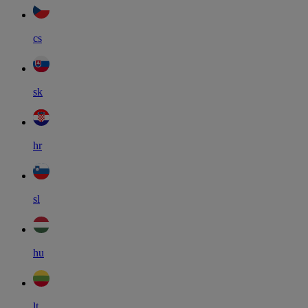
cs
sk
hr
sl
hu
lt