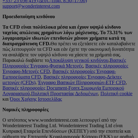
+357 25 056 419 (Δευτ.–Παρ. 8:30–17:00)
support@wonderinterest.com
Προειδοποίηση κινδύνου
Τα CFD είναι πολύπλοκα μέσα και έχουν υψηλό κίνδυνο
ταχείας απώλειας χρημάτων λόγω μόχλευσης. Το 73.31% των
λογαριασμών ιδιωτών επενδυτών χάνουν χρήματα κατά τη
διαπραγμάτευση CFD.
Θα πρέπει να εξετάσετε εάν καταλαβαίνετε
πώς λειτουργούν τα CFD και εάν έχετε την οικονομική δυνατότητα
να αναλάβετε τον υψηλό κίνδυνο να χάσετε τα χρήματά σας.
Παρακαλώ διαβάστε το
Αποκάλυψη γενικού κινδύνου
,
Βασικές
Πληροφορίες Έγγραφο-Φυσικά Μετοχές
,
Βασικές πληροφορίες
Έγγραφο-Μετοχές CFD
,
Βασικές πληροφορίες Έγγραφα-
Εμπορεύματα CFD
,
Βασικές πληροφορίες Έγγραφο-Δείκτες
μετοχών (CFDs)
,
Έγγραφο Βασικών Πληροφοριών-ΕTF CFD
,
Βασικές πληροφορίες Document-Forex
,
Συμφωνία Εμπορικού
Λογαριασμού
,
Πολιτική Προστασίας Δεδομένων
,
Πολιτική cookie
και
Όροι Χρήσης Ιστοσελίδας
Νομικές πληροφορίες
Ο ιστότοπος www.wonderinterest.com λειτουργεί από την
Wonderinterest Trading Ltd. Wonderinterest Trading Ltd είναι
Κυπριακή Εταιρεία Επενδύσεων (ΚΕΠΕΥ) υπό την εποπτεία και
ρύθμιση της Επιτροπής Κεφαλαιαγοράς Κύπρου (ΕΚΚ) με αριθμό