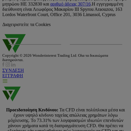
μητρώου HE 332830 και
αριθμό άδειας 307/16
.Η εγγεγραμμένη
διεύθυνση είναι Λεωφόρος Μακαρίου ΙΙΙ Spyrou Araouzou, 163
Lordos Waterfront Court, Office 201, 3036 Limassol, Cyprus
Διαχειριστείτε τα Cookies
Copyright © 2026 Wonderinterest Trading Ltd. Ολα τα δικαιώματα
διατηρούνται.
ΣΥΝΔΕΣΗ
ΕΓΓΡΑΦΗ
Προειδοποίηση Κινδύνου:
Τα CFD είναι πολύπλοκα μέσα και
έχουν υψηλό κίνδυνο ταχείας απώλειας χρημάτων λόγω
μόχλευσης. Το 73.31% των λογαριασμών ιδιωτών επενδυτών
χάνουν χρήματα κατά τη διαπραγμάτευση CFD. Θα πρέπει να
εξετάσετε εάν καταλαβαίνετε πώς λειτουργούν τα CFD και αν