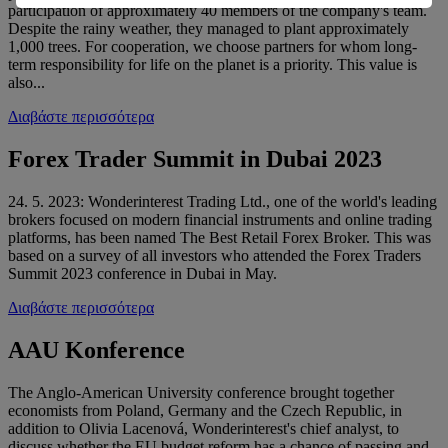
participation of approximately 40 members of the company's team.
Despite the rainy weather, they managed to plant approximately
1,000 trees. For cooperation, we choose partners for whom long-
term responsibility for life on the planet is a priority. This value is
also...
Διαβάστε περισσότερα
Forex Trader Summit in Dubai 2023
24. 5. 2023: Wonderinterest Trading Ltd., one of the world's leading
brokers focused on modern financial instruments and online trading
platforms, has been named The Best Retail Forex Broker. This was
based on a survey of all investors who attended the Forex Traders
Summit 2023 conference in Dubai in May.
Διαβάστε περισσότερα
AAU Konference
The Anglo-American University conference brought together
economists from Poland, Germany and the Czech Republic, in
addition to Olivia Lacenová, Wonderinterest's chief analyst, to
discuss whether the EU budget reform has a chance of passing and,