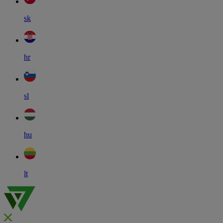
sk
hr
sl
hu
lt