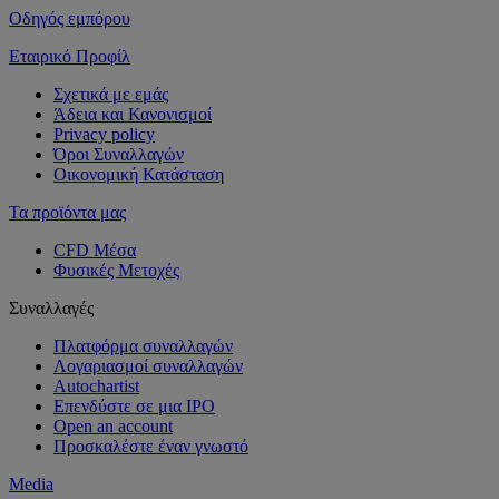
Οδηγός εμπόρου
Εταιρικό Προφίλ
Σχετικά με εμάς
Άδεια και Κανονισμοί
Privacy policy
Όροι Συναλλαγών
Οικονομική Κατάσταση
Τα προϊόντα μας
CFD Μέσα
Φυσικές Μετοχές
Συναλλαγές
Πλατφόρμα συναλλαγών
Λογαριασμοί συναλλαγών
Autochartist
Επενδύστε σε μια IPO
Open an account
Προσκαλέστε έναν γνωστό
Media