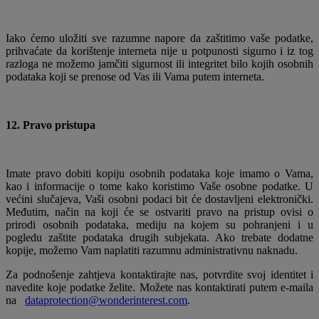
Iako ćemo uložiti sve razumne napore da zaštitimo vaše podatke,
prihvaćate da korištenje interneta nije u potpunosti sigurno i iz tog
razloga ne možemo jamčiti sigurnost ili integritet bilo kojih osobnih
podataka koji se prenose od Vas ili Vama putem interneta.
12. Pravo pristupa
Imate pravo dobiti kopiju osobnih podataka koje imamo o Vama,
kao i informacije o tome kako koristimo Vaše osobne podatke. U
većini slučajeva, Vaši osobni podaci bit će dostavljeni elektronički.
Međutim, način na koji će se ostvariti pravo na pristup ovisi o
prirodi osobnih podataka, mediju na kojem su pohranjeni i u
pogledu zaštite podataka drugih subjekata. Ako trebate dodatne
kopije, možemo Vam naplatiti razumnu administrativnu naknadu.
Za podnošenje zahtjeva kontaktirajte nas, potvrdite svoj identitet i
navedite koje podatke želite. Možete nas kontaktirati putem e-maila
na
dataprotection@wonderinterest.com
.