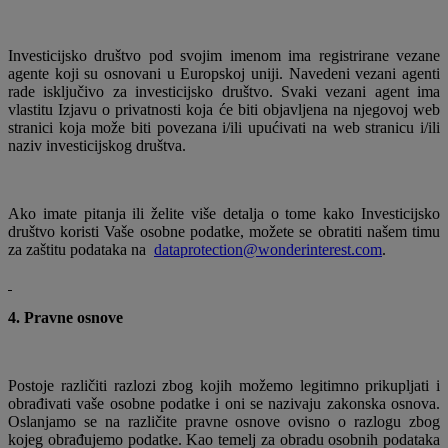
Investicijsko društvo pod svojim imenom ima registrirane vezane
agente koji su osnovani u Europskoj uniji. Navedeni vezani agenti
rade isključivo za investicijsko društvo. Svaki vezani agent ima
vlastitu Izjavu o privatnosti koja će biti objavljena na njegovoj web
stranici koja može biti povezana i/ili upućivati ​​na web stranicu i/ili
naziv investicijskog društva.
Ako imate pitanja ili želite više detalja o tome kako Investicijsko
društvo koristi Vaše osobne podatke, možete se obratiti našem timu
za zaštitu podataka na
dataprotection@wonderinterest.com
.
4. Pravne osnove
Postoje različiti razlozi zbog kojih možemo legitimno prikupljati i
obrađivati ​​vaše osobne podatke i oni se nazivaju zakonska osnova.
Oslanjamo se na različite pravne osnove ovisno o razlogu zbog
kojeg obrađujemo podatke. Kao temelj za obradu osobnih podataka