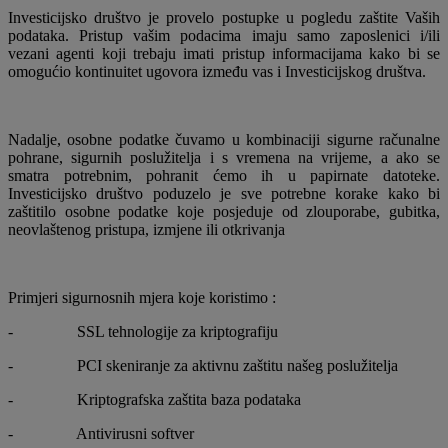
Investicijsko društvo je provelo postupke u pogledu zaštite Vaših
podataka. Pristup vašim podacima imaju samo zaposlenici i/ili
vezani agenti koji trebaju imati pristup informacijama kako bi se
omogućio kontinuitet ugovora između vas i Investicijskog društva.
Nadalje, osobne podatke čuvamo u kombinaciji sigurne računalne
pohrane, sigurnih poslužitelja i s vremena na vrijeme, a ako se
smatra potrebnim, pohranit ćemo ih u papirnate datoteke.
Investicijsko društvo poduzelo je sve potrebne korake kako bi
zaštitilo osobne podatke koje posjeduje od zlouporabe, gubitka,
neovlaštenog pristupa, izmjene ili otkrivanja
Primjeri sigurnosnih mjera koje koristimo
:
- SSL tehnologije za kriptografiju
- PCI skeniranje za aktivnu zaštitu našeg poslužitelja
- Kriptografska zaštita baza podataka
- Antivirusni softver