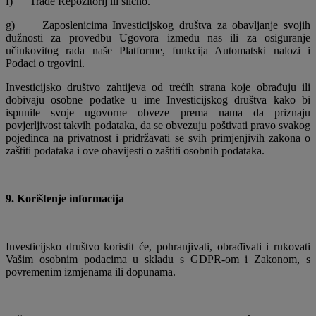
f)
Trade Repozitorij ili slično.
g)
Zaposlenicima Investicijskog društva za obavljanje svojih
dužnosti za provedbu Ugovora između nas ili za osiguranje
učinkovitog rada naše Platforme, funkcija Automatski nalozi i
Podaci o trgovini.
Investicijsko društvo zahtijeva od trećih strana koje obrađuju ili
dobivaju osobne podatke u ime Investicijskog društva kako bi
ispunile svoje ugovorne obveze prema nama da priznaju
povjerljivost takvih podataka, da se obvezuju poštivati ​​pravo svakog
pojedinca na privatnost i pridržavati se svih primjenjivih zakona o
zaštiti podataka i ove obavijesti o zaštiti osobnih podataka.
9. Korištenje informacija
Investicijsko društvo koristit će, pohranjivati, obrađivati ​​i rukovati
Vašim osobnim podacima u skladu s GDPR-om i Zakonom, s
povremenim izmjenama ili dopunama.