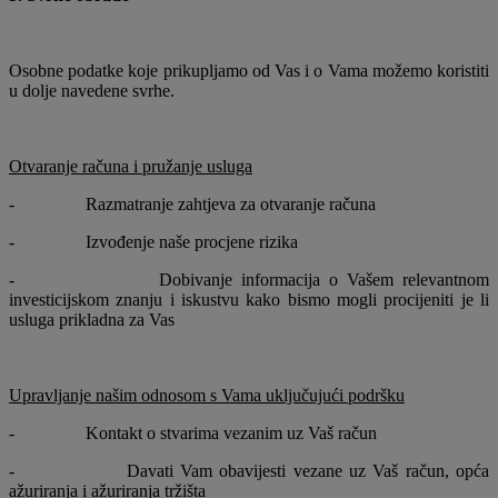
Osobne podatke koje prikupljamo od Vas i o Vama možemo koristiti
u dolje navedene svrhe.
Otvaranje računa i pružanje usluga
- Razmatranje zahtjeva za otvaranje računa
- Izvođenje naše procjene rizika
- Dobivanje informacija o Vašem relevantnom
investicijskom znanju i iskustvu kako bismo mogli procijeniti je li
usluga prikladna za Vas
Upravljanje našim odnosom s Vama uključujući podršku
- Kontakt o stvarima vezanim uz Vaš račun
- Davati Vam obavijesti vezane uz Vaš račun, opća
ažuriranja i ažuriranja tržišta