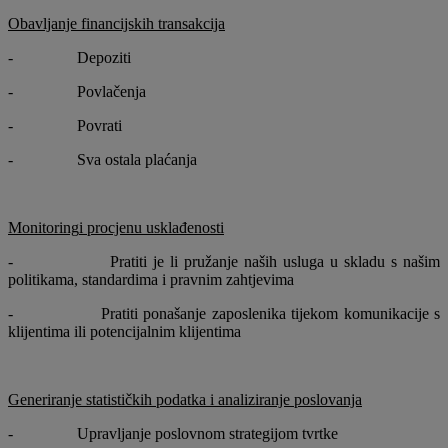
Obavljanje financijskih transakcija
- Depoziti
- Povlačenja
- Povrati
- Sva ostala plaćanja
Monitoring
i procjenu ​​usklađenosti
- Pratiti je li pružanje naših usluga u skladu s našim
politikama, standardima i pravnim zahtjevima
- Pratiti ponašanje zaposlenika tijekom komunikacije s
klijentima ili potencijalnim klijentima
Generiranje statističkih podatka i analiziranje poslovanja
- Upravljanje poslovnom strategijom tvrtke