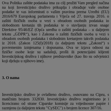
Ova Politika zaštite podataka ima za cilj pružiti Vam pregled načina
na koji Investicijsko društvo prikuplja i obrađuje vaše osobne
podatke te vas informirati o vašim pravima prema Uredbi (EU)
2016/679 Europskog parlamenta i Vijeća od 27. travnja 2016. o
zaštiti fizičkih osoba u vezi s obradom osobnih podataka io
slobodnom kretanju tih podataka te o stavljanju izvan snage
Direktive 95/46/EZ (Opća uredba o zaštiti podataka – u daljnjem
tekstu „GDPR“), kao i Zakona o zaštiti fizičkih osoba u vezi s
obradom osobnih podataka i slobodnim kretanjem takvih podataka
iz 2018. (Zakon 125(I)/2018) (u daljnjem tekstu „Zakoni“) s
povremenim izmjenama i dopunama. Ova se izjava odnosi na
fizičke osobe koje su sadašnji, prošli ili potencijalni klijenti
Investicijskog društva i njihove predstavnike (kao što su odvjetnici
koji djeluju u njihovo ime).
3. O nama
Investicijsko društvo je ovlašteno društvo, osnovano na Cipru, s
matičnim brojem 332830. Investicijsko društvo registrirano je i
licencirano od strane Ciparske komisije za vrijednosne papire i
razmjenu (u daljnjem tekstu "CySEC") s brojem licence 307/16.