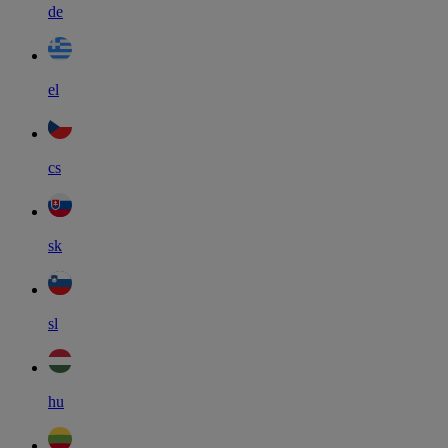
de
el
cs
sk
sl
hu