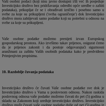
Vaši osobni podaci (koji nisu javno dostupni i/ili već ih posjeduje
Investicijsko društvo bez pridržavanja odredbi opće uredbe o zaštiti
podataka), prikupljat će se i obrađivati ​​izričito i posebno samo u
svrhe za koje su prikupljeni ('svrha ograničenje') dok Investicijsko
društvo mora zahtijevati samo podatke koji su potrebni u odnosu na
svrhe za koje su prikupljeni.
Vaše osobne podatke možemo prenijeti izvan Europskog
gospodarskog prostora. Ako izvršimo takav prijenos, osigurat ćemo
da je prijenos zakonit i da postoje odgovarajući sigurnosni
aranžmani za zaštitu Vaših osobnih podataka kako je predviđeno
Primjenjivim propisima.
10. Razdoblje čuvanja podataka
Investicijsko društvo će čuvati Vaše osobne podatke sve dok je
Investicijsko društvo s Vama u poslovnom odnosu. Nakon raskida
poslovnog odnosa vaše podatke možemo čuvati do pet (5) godina u
skladu sa Zakonom koji uređuje investicijsko društvo. Investicijsko
društvo može čuvati vaše osobne podatke dulje od pet (5) godina iz