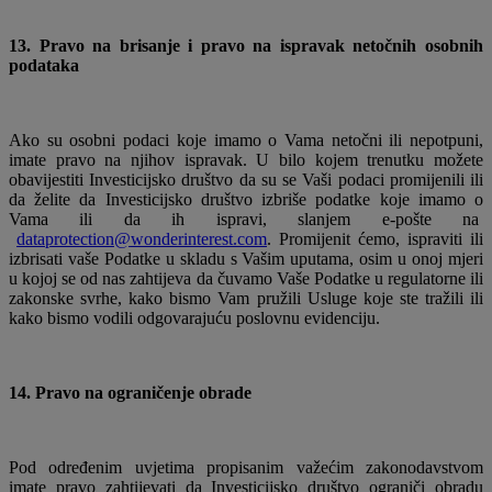
13. Pravo na brisanje i pravo na ispravak netočnih osobnih
podataka
Ako su osobni podaci koje imamo o Vama netočni ili nepotpuni,
imate pravo na njihov ispravak. U bilo kojem trenutku možete
obavijestiti Investicijsko društvo da su se Vaši podaci promijenili ili
da želite da Investicijsko društvo izbriše podatke koje imamo o
Vama ili da ih ispravi, slanjem e-pošte na
dataprotection@wonderinterest.com
. Promijenit ćemo, ispraviti ili
izbrisati vaše Podatke u skladu s Vašim uputama, osim u onoj mjeri
u kojoj se od nas zahtijeva da čuvamo Vaše Podatke u regulatorne ili
zakonske svrhe, kako bismo Vam pružili Usluge koje ste tražili ili
kako bismo vodili odgovarajuću poslovnu evidenciju.
14. Pravo na ograničenje obrade
Pod određenim uvjetima propisanim važećim zakonodavstvom
imate pravo zahtijevati da Investicijsko društvo ograniči obradu