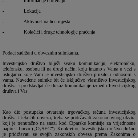
- Informacije o uređaju
- Lokacija
- Aktivnost na licu mjesta
- Kolačići i druge tehnologije praćenja
Podaci sadržani u obveznim snimkama.
Investicijsko društvo bilježi svaku komunikaciju, elektroničku,
telefonsku, osobnu ili na drugi način, koju imamo s Vama u vezi s
uslugama koje Vam je investicijsko društvo pružilo i odnosom s
vama. Navedene snimke bit će isključivo vlasništvo Investicijskog
društva i predstavljat će dokaz komunikacije između Investicijskog
društva i Vas.
Kao dio postupaka otvaranja trgovačkog računa investicijskog
društva i tekućih obveza, treba se pridržavati zakonodavnog okvira
koji je trenutačno na snazi kod Ciparske komisije za vrijednosne
papire i burzu („CySEC”). Konkretno, Investicijsko društvo dužno
je pridržavati se svojih zakonskih obveza prema Zakonima o