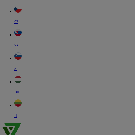
cs
sk
sl
hu
lt