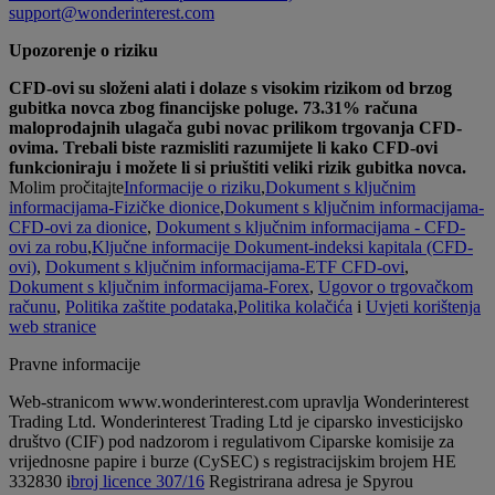
support@wonderinterest.com
Upozorenje o riziku
CFD-ovi su složeni alati i dolaze s visokim rizikom od brzog
gubitka novca zbog financijske poluge. 73.31% računa
maloprodajnih ulagača gubi novac prilikom trgovanja CFD-
ovima. Trebali biste razmisliti razumijete li kako CFD-ovi
funkcioniraju i možete li si priuštiti veliki rizik gubitka novca.
Molim pročitajte
Informacije o riziku
,
Dokument s ključnim
informacijama-Fizičke dionice
,
Dokument s ključnim informacijama-
CFD-ovi za dionice
,
Dokument s ključnim informacijama - CFD-
ovi za robu
,
Ključne informacije Dokument-indeksi kapitala (CFD-
ovi)
,
Dokument s ključnim informacijama-ETF CFD-ovi
,
Dokument s ključnim informacijama-Forex
,
Ugovor o trgovačkom
računu
,
Politika zaštite podataka
,
Politika kolačića
i
Uvjeti korištenja
web stranice
Pravne informacije
Web-stranicom www.wonderinterest.com upravlja Wonderinterest
Trading Ltd. Wonderinterest Trading Ltd je ciparsko investicijsko
društvo (CIF) pod nadzorom i regulativom Ciparske komisije za
vrijednosne papire i burze (CySEC) s registracijskim brojem HE
332830 i
broj licence 307/16
Registrirana adresa je Spyrou