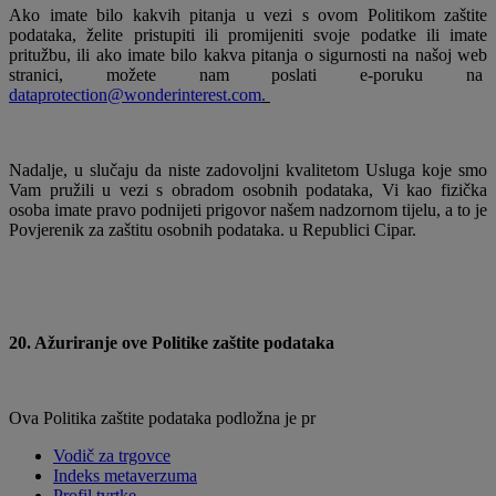
Ako imate bilo kakvih pitanja u vezi s ovom Politikom zaštite
podataka, želite pristupiti ili promijeniti svoje podatke ili imate
pritužbu, ili ako imate bilo kakva pitanja o sigurnosti na našoj web
stranici, možete nam poslati e-poruku na
dataprotection@wonderinterest.com
.
Nadalje, u slučaju da niste zadovoljni kvalitetom Usluga koje smo
Vam pružili u vezi s obradom osobnih podataka, Vi kao fizička
osoba imate pravo podnijeti prigovor našem nadzornom tijelu, a to je
Povjerenik za zaštitu osobnih podataka. u Republici Cipar.
20. Ažuriranje ove Politike zaštite podataka
Ova Politika zaštite podataka podložna je pr
Vodič za trgovce
Indeks metaverzuma
Profil tvrtke