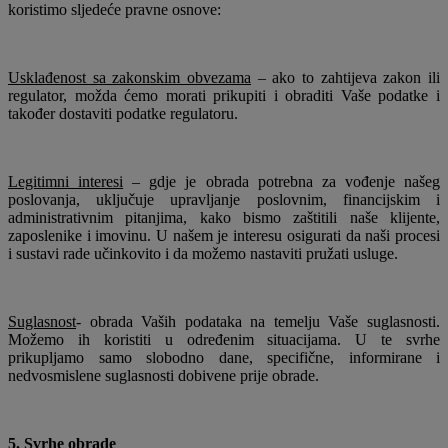
koristimo sljedeće pravne osnove:
Usklađenost sa zakonskim obvezama
– ako to zahtijeva zakon ili
regulator, možda ćemo morati prikupiti i obraditi Vaše podatke i
također dostaviti podatke regulatoru.
Legitimni interesi
– gdje je obrada potrebna za vođenje našeg
poslovanja, uključuje upravljanje poslovnim, financijskim i
administrativnim pitanjima, kako bismo zaštitili naše klijente,
zaposlenike i imovinu. U našem je interesu osigurati da naši procesi
i sustavi rade učinkovito i da možemo nastaviti pružati usluge.
Suglasnost
- ​​obrada Vaših podataka na temelju Vaše suglasnosti.
Možemo ih koristiti u određenim situacijama. U te svrhe
prikupljamo samo slobodno dane, specifične, informirane i
nedvosmislene suglasnosti dobivene prije obrade.
5. Svrhe obrade