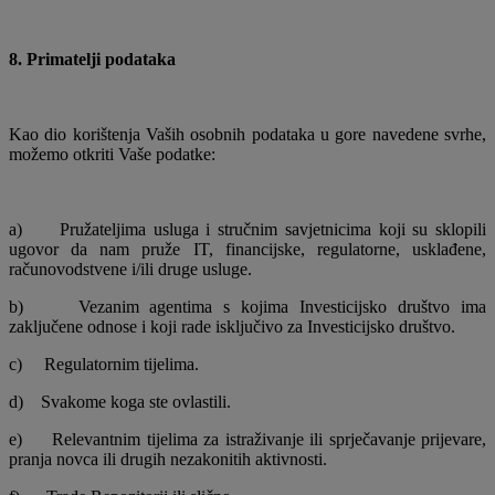
8. Primatelji podataka
Kao dio korištenja Vaših osobnih podataka u gore navedene svrhe,
možemo otkriti Vaše podatke:
a)
Pružateljima usluga i stručnim savjetnicima koji su sklopili
ugovor da nam pruže IT, financijske, regulatorne, usklađene,
računovodstvene i/ili druge usluge.
b)
Vezanim agentima s kojima Investicijsko društvo ima
zaključene odnose i koji rade isključivo za Investicijsko društvo.
c)
Regulatornim tijelima.
d)
Svakome koga ste ovlastili.
e)
Relevantnim tijelima za istraživanje ili sprječavanje prijevare,
pranja novca ili drugih nezakonitih aktivnosti.