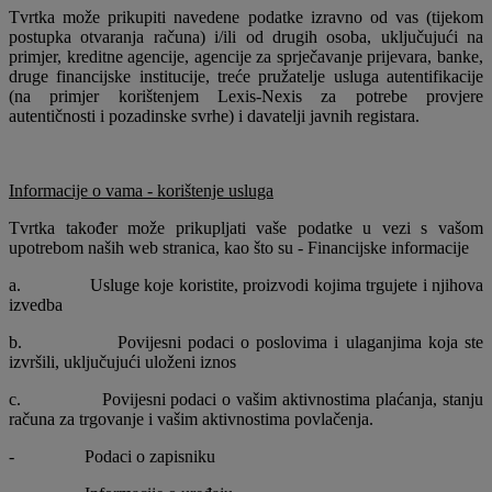
Tvrtka može prikupiti navedene podatke izravno od vas (tijekom
postupka otvaranja računa) i/ili od drugih osoba, uključujući na
primjer, kreditne agencije, agencije za sprječavanje prijevara, banke,
druge financijske institucije, treće pružatelje usluga autentifikacije
(na primjer korištenjem Lexis-Nexis za potrebe provjere
autentičnosti i pozadinske svrhe) i davatelji javnih registara.
Informacije o vama - korištenje usluga
Tvrtka također može prikupljati vaše podatke u vezi s vašom
upotrebom naših web stranica, kao što su - Financijske informacije
a. Usluge koje koristite, proizvodi kojima trgujete i njihova
izvedba
b. Povijesni podaci o poslovima i ulaganjima koja ste
izvršili, uključujući uloženi iznos
c. Povijesni podaci o vašim aktivnostima plaćanja, stanju
računa za trgovanje i vašim aktivnostima povlačenja.
- Podaci o zapisniku