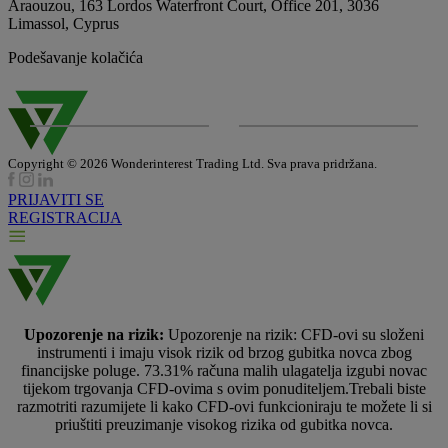
Araouzou, 163 Lordos Waterfront Court, Office 201, 3036
Limassol, Cyprus
Podešavanje kolačića
Copyright © 2026 Wonderinterest Trading Ltd. Sva prava pridržana.
PRIJAVITI SE
REGISTRACIJA
Upozorenje na rizik:
Upozorenje na rizik: CFD-ovi su složeni
instrumenti i imaju visok rizik od brzog gubitka novca zbog
financijske poluge. 73.31% računa malih ulagatelja izgubi novac
tijekom trgovanja CFD-ovima s ovim ponuditeljem.Trebali biste
razmotriti razumijete li kako CFD-ovi funkcioniraju te možete li si
priuštiti preuzimanje visokog rizika od gubitka novca.