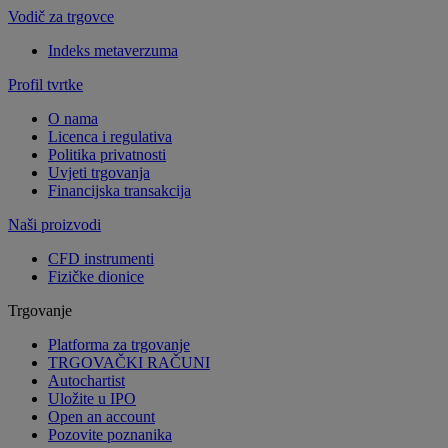
Vodič za trgovce
Indeks metaverzuma
Profil tvrtke
O nama
Licenca i regulativa
Politika privatnosti
Uvjeti trgovanja
Financijska transakcija
Naši proizvodi
CFD instrumenti
Fizičke dionice
Trgovanje
Platforma za trgovanje
TRGOVAČKI RAČUNI
Autochartist
Uložite u IPO
Open an account
Pozovite poznanika