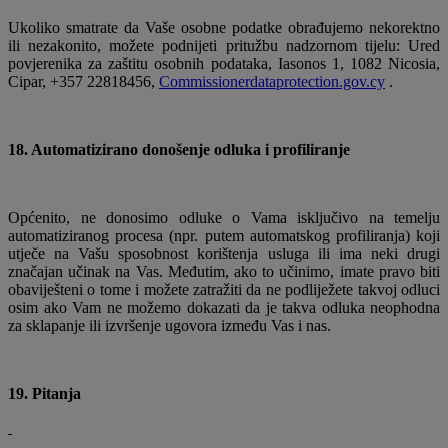
Ukoliko smatrate da Vaše osobne podatke obrađujemo nekorektno
ili nezakonito, možete podnijeti pritužbu nadzornom tijelu: Ured
povjerenika za zaštitu osobnih podataka, Iasonos 1, 1082 Nicosia,
Cipar, +357 22818456,
Commissionerdataprotection.gov.cy
.
18. Automatizirano donošenje odluka i profiliranje
Općenito, ne donosimo odluke o Vama isključivo na temelju
automatiziranog procesa (npr. putem automatskog profiliranja) koji
utječe na Vašu sposobnost korištenja usluga ili ima neki drugi
značajan učinak na Vas. Međutim, ako to učinimo, imate pravo biti
obaviješteni o tome i možete zatražiti da ne podliježete takvoj odluci
osim ako Vam ne možemo dokazati da je takva odluka neophodna
za sklapanje ili izvršenje ugovora između Vas i nas.
19. Pitanja