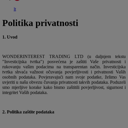
lt
Politika privatnosti
1. Uvod
WONDERINTEREST TRADING LTD (u daljnjem tekstu
"Investicijska tvrtka") posvećena je zaštiti Vaše privatnosti i
rukovanju vašim podacima na transparentan način. Investicijska
tvrtka shvaća važnost očuvanja povjerljivosti i privatnosti Vaših
osobnih podataka. Povjeravajući nam svoje podatke, želimo Vas
uvjeriti u našu obvezu čuvanja privatnosti takvih podataka. Poduzeli
smo mjerljive korake kako bismo zaštitili povjerljivost, sigurnost i
integritet Vaših podataka.
2. Politika zaštite podataka