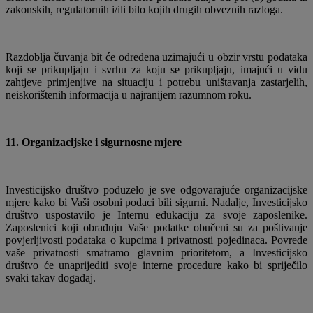
zakonskih, regulatornih i/ili bilo kojih drugih obveznih razloga.
Razdoblja čuvanja bit će određena uzimajući u obzir vrstu podataka
koji se prikupljaju i svrhu za koju se prikupljaju, imajući u vidu
zahtjeve primjenjive na situaciju i potrebu uništavanja zastarjelih,
neiskorištenih informacija u najranijem razumnom roku.
11. Organizacijske i sigurnosne mjere
Investicijsko društvo poduzelo je sve odgovarajuće organizacijske
mjere kako bi Vaši osobni podaci bili sigurni. Nadalje, Investicijsko
društvo uspostavilo je Internu edukaciju za svoje zaposlenike.
Zaposlenici koji obrađuju Vaše podatke obučeni su za poštivanje
povjerljivosti podataka o kupcima i privatnosti pojedinaca. Povrede
vaše privatnosti smatramo glavnim prioritetom, a Investicijsko
društvo će unaprijediti svoje interne procedure kako bi spriječilo
svaki takav događaj.