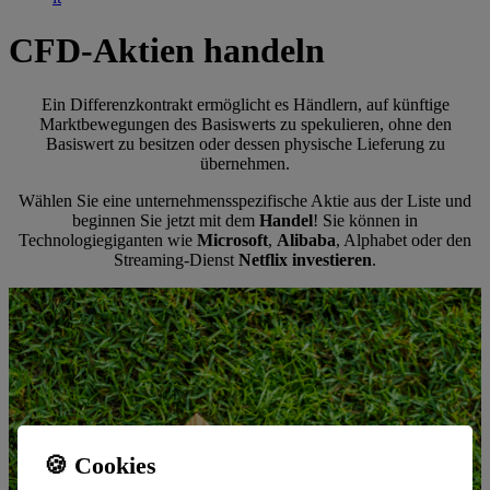
CFD-Aktien handeln
Ein Differenzkontrakt ermöglicht es Händlern, auf künftige
Marktbewegungen des Basiswerts zu spekulieren, ohne den
Basiswert zu besitzen oder dessen physische Lieferung zu
übernehmen.
Wählen Sie eine unternehmensspezifische Aktie aus der Liste und
beginnen Sie jetzt mit dem
Handel
! Sie können in
Technologiegiganten wie
Microsoft
,
Alibaba
, Alphabet oder den
Streaming-Dienst
Netflix
investieren
.
🍪 Cookies