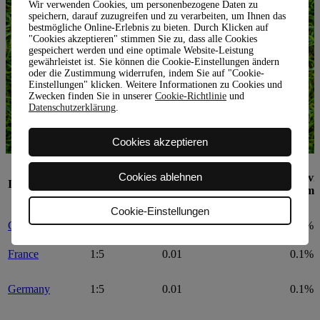
Wir verwenden Cookies, um personenbezogene Daten zu
speichern, darauf zuzugreifen und zu verarbeiten, um Ihnen das
bestmögliche Online-Erlebnis zu bieten. Durch Klicken auf
"Cookies akzeptieren" stimmen Sie zu, dass alle Cookies
gespeichert werden und eine optimale Website-Leistung
gewährleistet ist. Sie können die Cookie-Einstellungen ändern
oder die Zustimmung widerrufen, indem Sie auf "Cookie-
Einstellungen" klicken. Weitere Informationen zu Cookies und
Zwecken finden Sie in unserer
Cookie-Richtlinie
und
Datenschutzerklärung
.
Cookies akzeptieren
Cookies ablehnen
Hebelwirkung
Typische Spanne (in
Provi
INSTRUMENT
(bis zu)*
Instrumentenwährung)**
vom 
Cookie-Einstellungen
Czech Republic
1:5
0.05
0.1%
France
1:5
0.01
0.1%
Germany
1:5
0.01
0.1%