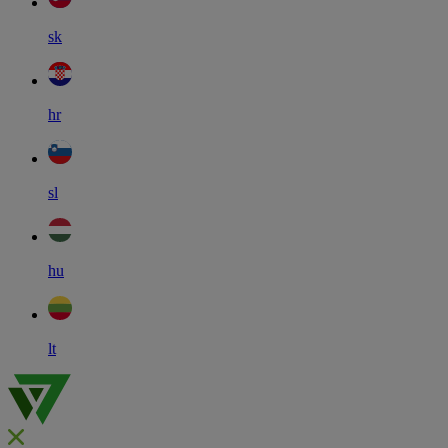
sk
hr
sl
hu
lt