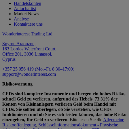
Handelskonten
Autochartist
Market News
Analyse
Kontaktiere uns
Wonderinterest Trading Ltd
Spyrou Araouzou,
163 Lordos Waterfront Court,
Office 201, 3036 Limassol,
Cyprus
+357 25 056 419 (Mo.–Fr. 8:30–17:00)
support@wonderinterest.com
Risikowarnung
CFDs sind komplexe Instrumente und bergen ein hohes Risiko,
schnell Geld zu verlieren, aufgrund des Hebels. 73.31% der
Konten von Kleinanlegern verlieren Geld beim Handel mit
CFDs. Sie sollten überlegen, ob Sie verstehen, wie CFDs
funktionieren und ob Sie es sich leisten können, das hohe Risiko
einzugehen, Ihr Geld zu verlieren.
Bitte lesen Sie die
Allgemeine
Risikooffenlegung
,
Schlüsselinformationsdokument - Physische