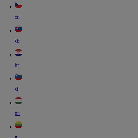
cs
sk
hr
sl
hu
lt