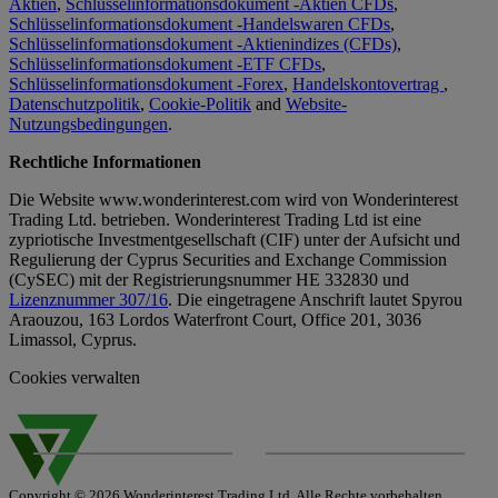
Aktien
,
Schlüsselinformationsdokument -Aktien CFDs
,
Schlüsselinformationsdokument -Handelswaren CFDs
,
Schlüsselinformationsdokument -Aktienindizes (CFDs)
,
Schlüsselinformationsdokument -ETF CFDs
,
Schlüsselinformationsdokument -Forex
,
Handelskontovertrag
,
Datenschutzpolitik
,
Cookie-Politik
and
Website-
Nutzungsbedingungen
.
Rechtliche Informationen
Die Website www.wonderinterest.com wird von Wonderinterest
Trading Ltd. betrieben. Wonderinterest Trading Ltd ist eine
zypriotische Investmentgesellschaft (CIF) unter der Aufsicht und
Regulierung der Cyprus Securities and Exchange Commission
(CySEC) mit der Registrierungsnummer HE 332830 und
Lizenznummer 307/16
. Die eingetragene Anschrift lautet Spyrou
Araouzou, 163 Lordos Waterfront Court, Office 201, 3036
Limassol, Cyprus.
Cookies verwalten
Copyright © 2026 Wonderinterest Trading Ltd. Alle Rechte vorbehalten.