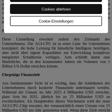
deutliche Steigerung des Betriebsgewinns bedeutet. Laut der Citi
Bank handelt es sich hierbei um die bedeutendste strategische
Cookies ablehnen
Neuausrichtung in der Unternehmensgeschichte, die auf die
wachsende Nachfrage nach spezialisierten Chips für den Einsatz in
Cookie-Einstellungen
KI-Modellen reagiert.
Marktlücke in der KI-Infrastruktur
Diese Umstellung erweitert zudem den Zielmarkt des
Unternehmens. Die AGI-CPU ist in erster Linie für Unternehmen
konzipiert, die hohe Leistung für künstliche Intelligenz benötigen,
aber nicht über eigene Kapazitäten zur Entwicklung komplexer
integrierter Schaltkreise verfügen. Arm schließt damit eine
Marktlücke, die in den kommenden Jahren ein Volumen von 1
Billion US-Dollar erreichen könnte.
Ehrgeizige Finanzziele
Aus fundamentaler Sicht ist es wichtig, dass die Ambitionen des
Unternehmens durch konkrete Finanzziele untermauert werden.
Während der Umsatz im Jahr 2025 4 Milliarden USD erreichte,
plant Arm bis 2031, jährlich bis zu 25 Milliarden USD zu
erwirtschaften. Als Haupttreiber dieses Wachstums wird der neue
AGI-CPU-Chip erwartet, der voraussichtlich einen Umsatz von 15
Milliarden USD pro Jahr generieren wird. Wenn diese Ziele erreicht