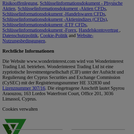
Risikooffenlegung
,
Schlüsselinformationsdokument - Physische
Aktien
,
Schlüsselinformationsdokument -Aktien CFDs
,
Schlüsselinformationsdokument -Handelswaren CFDs
,
Schlüsselinformationsdokument -Aktienindizes (CFDs)
,
Schlüsselinformationsdokument -ETF CFDs
,
Schlüsselinformationsdokument -Forex
,
Handelskontovertrag
,
Datenschutzpolitik
,
Cookie-Politik
and
Website-
Nutzungsbedingungen
.
Rechtliche Informationen
Die Website www.wonderinterest.com wird von Wonderinterest
Trading Ltd. betrieben. Wonderinterest Trading Ltd ist eine
zypriotische Investmentgesellschaft (CIF) unter der Aufsicht und
Regulierung der Cyprus Securities and Exchange Commission
(CySEC) mit der Registrierungsnummer HE 332830 und
Lizenznummer 307/16
. Die eingetragene Anschrift lautet Spyrou
Araouzou, 163 Lordos Waterfront Court, Office 201, 3036
Limassol, Cyprus.
Cookies verwalten