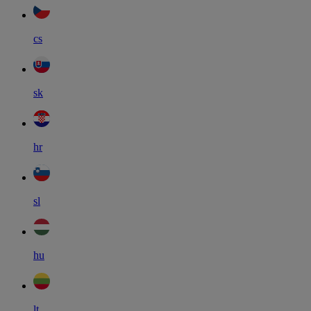
cs
sk
hr
sl
hu
lt