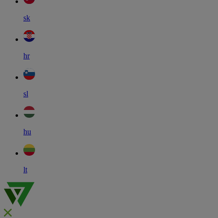
sk
hr
sl
hu
lt